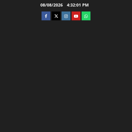
Skip
08/08/2026
4:32:02 PM
to
facebook
twitter
instagram.com
youtube
whatsapp
content