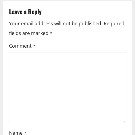
n
Leave a Reply
a
Your email address will not be published.
Required
v
fields are marked
*
i
Comment
*
g
a
t
i
o
n
Name
*