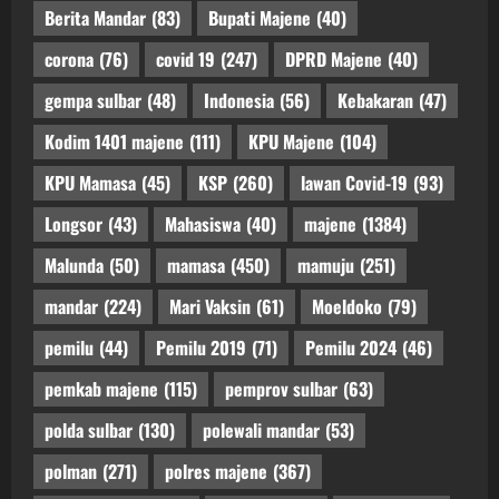
Berita Mandar
(83)
Bupati Majene
(40)
corona
(76)
covid 19
(247)
DPRD Majene
(40)
gempa sulbar
(48)
Indonesia
(56)
Kebakaran
(47)
Kodim 1401 majene
(111)
KPU Majene
(104)
KPU Mamasa
(45)
KSP
(260)
lawan Covid-19
(93)
Longsor
(43)
Mahasiswa
(40)
majene
(1384)
Malunda
(50)
mamasa
(450)
mamuju
(251)
mandar
(224)
Mari Vaksin
(61)
Moeldoko
(79)
pemilu
(44)
Pemilu 2019
(71)
Pemilu 2024
(46)
pemkab majene
(115)
pemprov sulbar
(63)
polda sulbar
(130)
polewali mandar
(53)
polman
(271)
polres majene
(367)