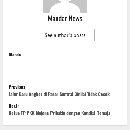
Mandar News
See author's posts
Like this:
P
Previous:
o
Jalur Baru Angkot di Pasar Sentral Dinilai Tidak Cocok
Next:
s
Ketua TP PKK Majene Prihatin dengan Kondisi Remaja
t