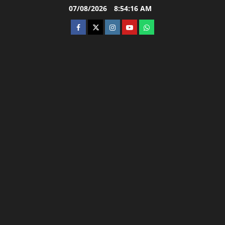
Skip
07/08/2026
8:54:17 AM
to
facebook
twitter
instagram.com
youtube
whatsapp
content