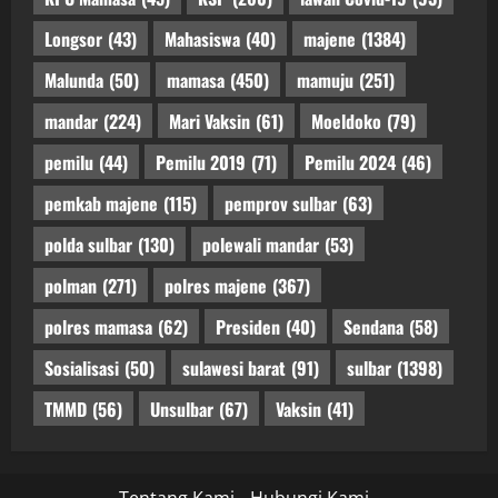
Longsor
(43)
Mahasiswa
(40)
majene
(1384)
Malunda
(50)
mamasa
(450)
mamuju
(251)
mandar
(224)
Mari Vaksin
(61)
Moeldoko
(79)
pemilu
(44)
Pemilu 2019
(71)
Pemilu 2024
(46)
pemkab majene
(115)
pemprov sulbar
(63)
polda sulbar
(130)
polewali mandar
(53)
polman
(271)
polres majene
(367)
polres mamasa
(62)
Presiden
(40)
Sendana
(58)
Sosialisasi
(50)
sulawesi barat
(91)
sulbar
(1398)
TMMD
(56)
Unsulbar
(67)
Vaksin
(41)