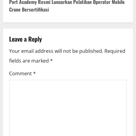
t
Port Academy Resmi Luncurkan Pelatihan Operator Mobile
Crane Bersertifikasi
n
a
v
Leave a Reply
i
Your email address will not be published.
Required
fields are marked
*
g
Comment
*
a
t
i
o
n