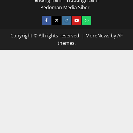
Tentang Kami
Hubungi Kami
Pedoman Media Siber
facebook
twitter
instagram.com
youtube
whatsapp
Copyright © All rights reserved.
|
MoreNews
by AF
themes.