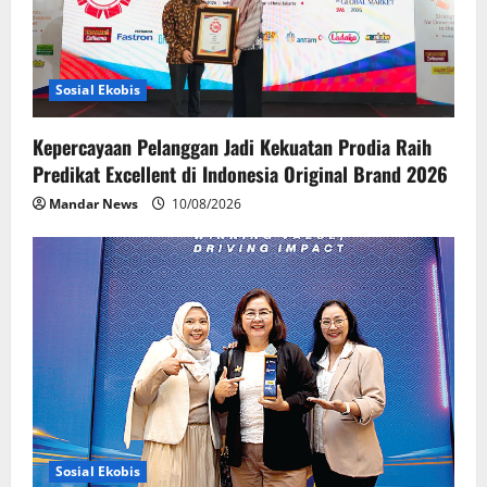
t
i
o
Sosial Ekobis
n
Kepercayaan Pelanggan Jadi Kekuatan Prodia Raih
Predikat Excellent di Indonesia Original Brand 2026
Mandar News
10/08/2026
Sosial Ekobis