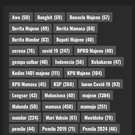
Awo
(50)
Bangkit
(59)
Bawaslu Majene
(57)
Berita Majene
(49)
Berita Mamasa
(68)
Berita Mandar
(83)
Bupati Majene
(40)
corona
(76)
covid 19
(247)
DPRD Majene
(40)
gempa sulbar
(48)
Indonesia
(56)
Kebakaran
(47)
Kodim 1401 majene
(111)
KPU Majene
(104)
KPU Mamasa
(45)
KSP
(260)
lawan Covid-19
(93)
Longsor
(43)
Mahasiswa
(40)
majene
(1384)
Malunda
(50)
mamasa
(450)
mamuju
(251)
mandar
(224)
Mari Vaksin
(61)
Moeldoko
(79)
pemilu
(44)
Pemilu 2019
(71)
Pemilu 2024
(46)