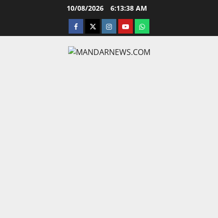
Skip
10/08/2026
6:13:39 AM
to
facebook
twitter
instagram.com
youtube
whatsapp
content