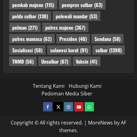
pemkab majene
(115)
pemprov sulbar
(63)
polda sulbar
(130)
polewali mandar
(53)
polman
(271)
polres majene
(367)
polres mamasa
(62)
Presiden
(40)
Sendana
(58)
Sosialisasi
(50)
sulawesi barat
(91)
sulbar
(1398)
TMMD
(56)
Unsulbar
(67)
Vaksin
(41)
Tentang Kami
Hubungi Kami
Pedoman Media Siber
facebook
twitter
instagram.com
youtube
whatsapp
Copyright © All rights reserved.
|
MoreNews
by AF
themes.