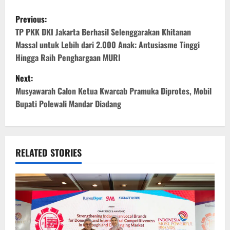
P
Previous:
o
TP PKK DKI Jakarta Berhasil Selenggarakan Khitanan
Massal untuk Lebih dari 2.000 Anak: Antusiasme Tinggi
s
Hingga Raih Penghargaan MURI
t
Next:
Musyawarah Calon Ketua Kwarcab Pramuka Diprotes, Mobil
n
Bupati Polewali Mandar Diadang
a
v
RELATED STORIES
i
g
a