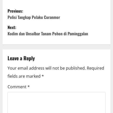
P
Previous:
o
Polisi Tangkap Pelaku Curanmor
Next:
s
Kodim dan Unsulbar Tanam Pohon di Paminggalan
t
n
Leave a Reply
a
Your email address will not be published.
Required
v
fields are marked
*
i
Comment
*
g
a