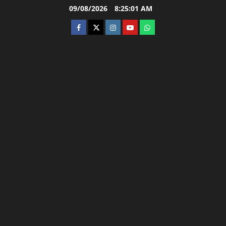
Skip
09/08/2026
8:25:02 AM
to
facebook
twitter
instagram.com
youtube
whatsapp
content