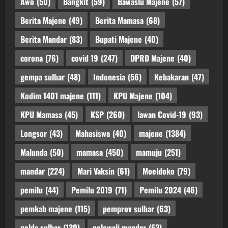
Awo
(50)
Bangkit
(59)
Bawaslu Majene
(57)
Berita Majene
(49)
Berita Mamasa
(68)
Berita Mandar
(83)
Bupati Majene
(40)
corona
(76)
covid 19
(247)
DPRD Majene
(40)
gempa sulbar
(48)
Indonesia
(56)
Kebakaran
(47)
Kodim 1401 majene
(111)
KPU Majene
(104)
KPU Mamasa
(45)
KSP
(260)
lawan Covid-19
(93)
Longsor
(43)
Mahasiswa
(40)
majene
(1384)
Malunda
(50)
mamasa
(450)
mamuju
(251)
mandar
(224)
Mari Vaksin
(61)
Moeldoko
(79)
pemilu
(44)
Pemilu 2019
(71)
Pemilu 2024
(46)
pemkab majene
(115)
pemprov sulbar
(63)
polda sulbar
(130)
polewali mandar
(53)