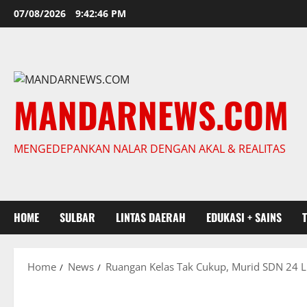
Skip
07/08/2026
9:42:48 PM
to
content
MANDARNEWS.COM
MENGEDEPANKAN NALAR DENGAN AKAL & REALITAS
HOME
SULBAR
LINTAS DAERAH
EDUKASI + SAINS
Home
News
Ruangan Kelas Tak Cukup, Murid SDN 24 Lu