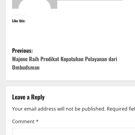
Like this:
P
Previous:
Majene Raih Predikat Kepatuhan Pelayanan dari
o
Ombudsman
s
t
Leave a Reply
n
Your email address will not be published.
Required fi
a
Comment
*
v