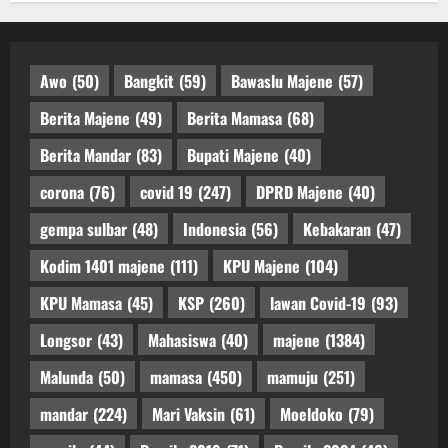
Awo
(50)
Bangkit
(59)
Bawaslu Majene
(57)
Berita Majene
(49)
Berita Mamasa
(68)
Berita Mandar
(83)
Bupati Majene
(40)
corona
(76)
covid 19
(247)
DPRD Majene
(40)
gempa sulbar
(48)
Indonesia
(56)
Kebakaran
(47)
Kodim 1401 majene
(111)
KPU Majene
(104)
KPU Mamasa
(45)
KSP
(260)
lawan Covid-19
(93)
Longsor
(43)
Mahasiswa
(40)
majene
(1384)
Malunda
(50)
mamasa
(450)
mamuju
(251)
mandar
(224)
Mari Vaksin
(61)
Moeldoko
(79)