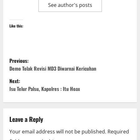
See author's posts
Like this:
P
Previous:
o
Demo Tolak Revisi MD3 Diwarnai Kericuhan
Next:
s
Isu Telur Palsu, Kapolres : Itu Hoax
t
n
Leave a Reply
a
Your email address will not be published.
Required
v