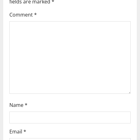
fields are marked
*
i
Comment
*
g
a
t
i
o
n
Name
*
Email
*