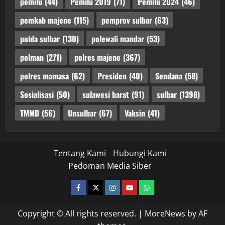
pemilu
(44)
Pemilu 2019
(71)
Pemilu 2024
(46)
pemkab majene
(115)
pemprov sulbar
(63)
polda sulbar
(130)
polewali mandar
(53)
polman
(271)
polres majene
(367)
polres mamasa
(62)
Presiden
(40)
Sendana
(58)
Sosialisasi
(50)
sulawesi barat
(91)
sulbar
(1398)
TMMD
(56)
Unsulbar
(67)
Vaksin
(41)
Tentang Kami
Hubungi Kami
Pedoman Media Siber
facebook
twitter
instagram.com
youtube
whatsapp
Copyright © All rights reserved.
|
MoreNews
by AF