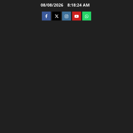
Skip
08/08/2026
8:18:25 AM
to
facebook
twitter
instagram.com
youtube
whatsapp
content