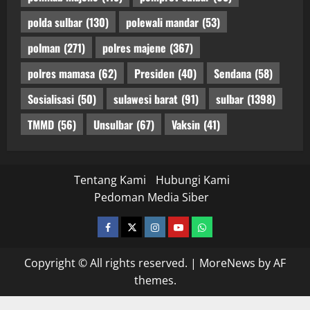
polda sulbar
(130)
polewali mandar
(53)
polman
(271)
polres majene
(367)
polres mamasa
(62)
Presiden
(40)
Sendana
(58)
Sosialisasi
(50)
sulawesi barat
(91)
sulbar
(1398)
TMMD
(56)
Unsulbar
(67)
Vaksin
(41)
Tentang Kami
Hubungi Kami
Pedoman Media Siber
facebook
twitter
instagram.com
youtube
whatsapp
Copyright © All rights reserved.
|
MoreNews
by AF
themes.