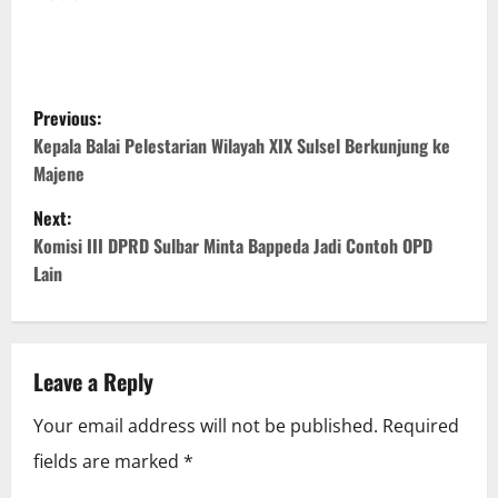
P
Previous:
o
Kepala Balai Pelestarian Wilayah XIX Sulsel Berkunjung ke
Majene
s
Next:
t
Komisi III DPRD Sulbar Minta Bappeda Jadi Contoh OPD
Lain
n
a
v
Leave a Reply
i
Your email address will not be published.
Required
fields are marked
*
g