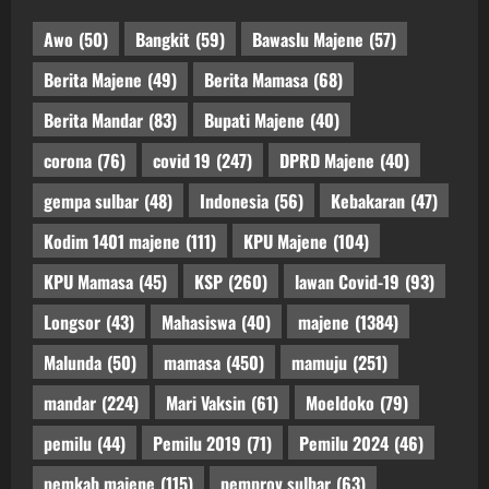
Awo
(50)
Bangkit
(59)
Bawaslu Majene
(57)
Berita Majene
(49)
Berita Mamasa
(68)
Berita Mandar
(83)
Bupati Majene
(40)
corona
(76)
covid 19
(247)
DPRD Majene
(40)
gempa sulbar
(48)
Indonesia
(56)
Kebakaran
(47)
Kodim 1401 majene
(111)
KPU Majene
(104)
KPU Mamasa
(45)
KSP
(260)
lawan Covid-19
(93)
Longsor
(43)
Mahasiswa
(40)
majene
(1384)
Malunda
(50)
mamasa
(450)
mamuju
(251)
mandar
(224)
Mari Vaksin
(61)
Moeldoko
(79)
pemilu
(44)
Pemilu 2019
(71)
Pemilu 2024
(46)
pemkab majene
(115)
pemprov sulbar
(63)