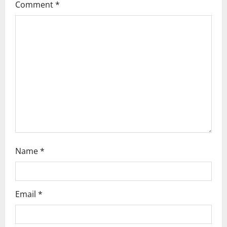
Comment
*
a
t
i
o
n
Name
*
Email
*