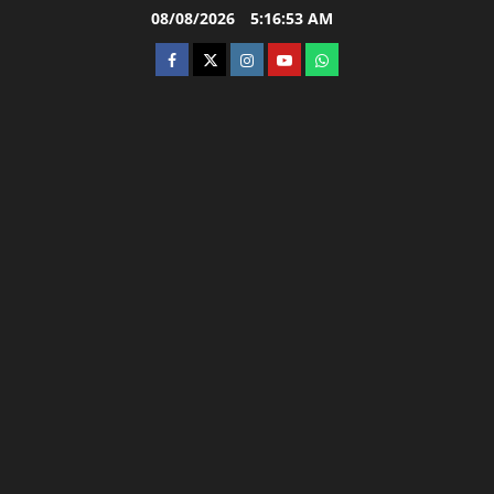
Skip
08/08/2026
5:16:54 AM
to
facebook
twitter
instagram.com
youtube
whatsapp
content