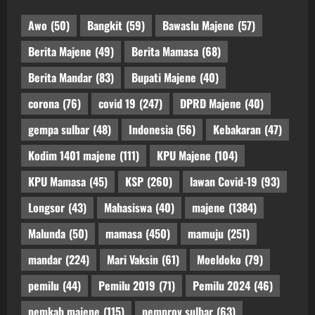
Awo
(50)
Bangkit
(59)
Bawaslu Majene
(57)
Berita Majene
(49)
Berita Mamasa
(68)
Berita Mandar
(83)
Bupati Majene
(40)
corona
(76)
covid 19
(247)
DPRD Majene
(40)
gempa sulbar
(48)
Indonesia
(56)
Kebakaran
(47)
Kodim 1401 majene
(111)
KPU Majene
(104)
KPU Mamasa
(45)
KSP
(260)
lawan Covid-19
(93)
Longsor
(43)
Mahasiswa
(40)
majene
(1384)
Malunda
(50)
mamasa
(450)
mamuju
(251)
mandar
(224)
Mari Vaksin
(61)
Moeldoko
(79)
pemilu
(44)
Pemilu 2019
(71)
Pemilu 2024
(46)
pemkab majene
(115)
pemprov sulbar
(63)