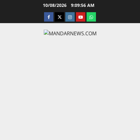
Skip
10/08/2026
9:09:57 AM
to
facebook
twitter
instagram.com
youtube
whatsapp
content