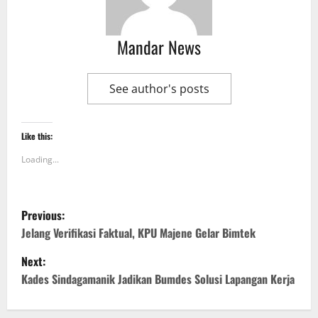
Mandar News
See author's posts
Like this:
Loading...
P
Previous:
o
Jelang Verifikasi Faktual, KPU Majene Gelar Bimtek
Next:
s
Kades Sindagamanik Jadikan Bumdes Solusi Lapangan Kerja
t