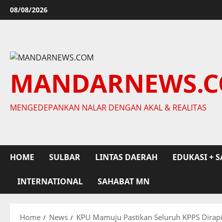
Skip
08/08/2026
to
content
MANDARNEWS.
MENGEDEPANKAN NALAR DENGAN AKAL & REALITAS
HOME
SULBAR
LINTAS DAERAH
EDUKASI + S
INTERNATIONAL
SAHABAT MN
Home
News
KPU Mamuju Pastikan Seluruh KPPS Dirapi