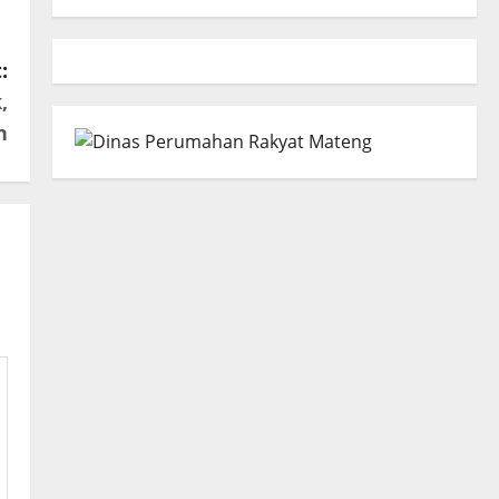
:
,
n