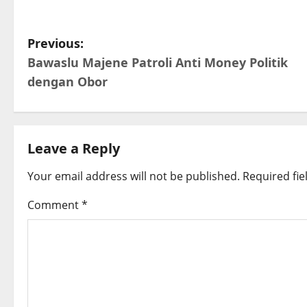
P
Previous:
Bawaslu Majene Patroli Anti Money Politik
o
dengan Obor
s
t
Leave a Reply
n
Your email address will not be published.
Required fi
a
Comment
*
v
i
g
a