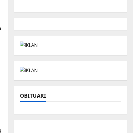
a
OBITUARI
g