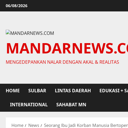
Skip
06/08/2026
to
content
MANDARNEWS.
MENGEDEPANKAN NALAR DENGAN AKAL & REALITAS
HOME
SULBAR
LINTAS DAERAH
EDUKASI + S
INTERNATIONAL
SAHABAT MN
Home
News
Seorang Ibu Jadi Korban Manusia Bertope