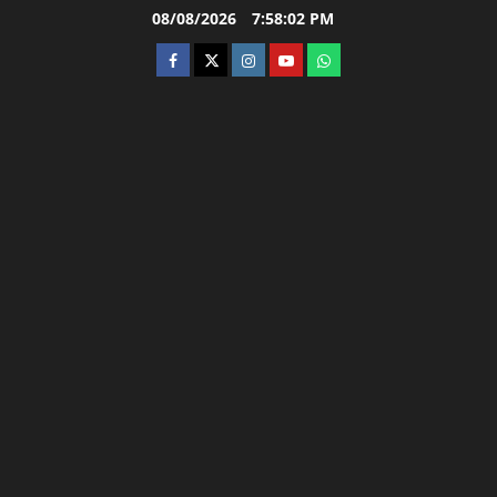
Skip
08/08/2026
7:58:03 PM
to
facebook
twitter
instagram.com
youtube
whatsapp
content