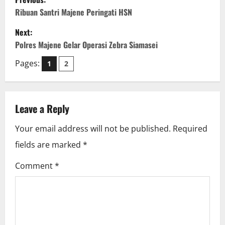
o
Ribuan Santri Majene Peringati HSN
Next:
s
Polres Majene Gelar Operasi Zebra Siamasei
t
Pages:
1
2
n
a
Leave a Reply
v
Your email address will not be published.
Required
i
fields are marked
*
g
Comment
*
a
t