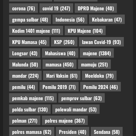
corona
(76)
covid 19
(247)
DPRD Majene
(40)
gempa sulbar
(48)
Indonesia
(56)
Kebakaran
(47)
Kodim 1401 majene
(111)
KPU Majene
(104)
KPU Mamasa
(45)
KSP
(260)
lawan Covid-19
(93)
Longsor
(43)
Mahasiswa
(40)
majene
(1384)
Malunda
(50)
mamasa
(450)
mamuju
(251)
mandar
(224)
Mari Vaksin
(61)
Moeldoko
(79)
pemilu
(44)
Pemilu 2019
(71)
Pemilu 2024
(46)
pemkab majene
(115)
pemprov sulbar
(63)
polda sulbar
(130)
polewali mandar
(53)
polman
(271)
polres majene
(367)
polres mamasa
(62)
Presiden
(40)
Sendana
(58)