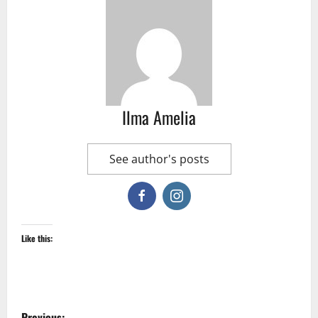
Ilma Amelia
See author's posts
Like this:
P
Previous: