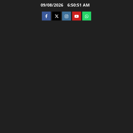
Skip
09/08/2026
6:50:52 AM
to
facebook
twitter
instagram.com
youtube
whatsapp
content