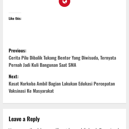
Like this:
P
Previous:
o
Cerita Pilu Dibalik Tukang Bentor Yang Diwisuda, Ternyata
Pernah Jadi Kuli Bangunan Saat SMA
s
Next:
t
Kasat Narkoba Ambil Bagian Lakukan Edukasi Percepatan
Vaksinasi Ke Masyarakat
n
a
v
Leave a Reply