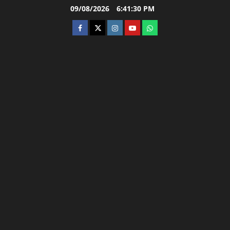
Skip
09/08/2026
6:41:30 PM
to
facebook
twitter
instagram.com
youtube
whatsapp
content