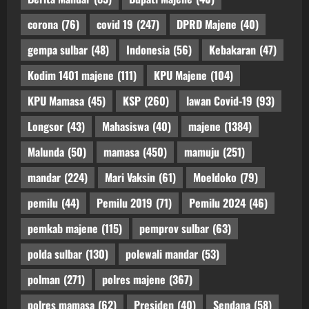
corona
(76)
covid 19
(247)
DPRD Majene
(40)
gempa sulbar
(48)
Indonesia
(56)
Kebakaran
(47)
Kodim 1401 majene
(111)
KPU Majene
(104)
KPU Mamasa
(45)
KSP
(260)
lawan Covid-19
(93)
Longsor
(43)
Mahasiswa
(40)
majene
(1384)
Malunda
(50)
mamasa
(450)
mamuju
(251)
mandar
(224)
Mari Vaksin
(61)
Moeldoko
(79)
pemilu
(44)
Pemilu 2019
(71)
Pemilu 2024
(46)
pemkab majene
(115)
pemprov sulbar
(63)
polda sulbar
(130)
polewali mandar
(53)
polman
(271)
polres majene
(367)
polres mamasa
(62)
Presiden
(40)
Sendana
(58)