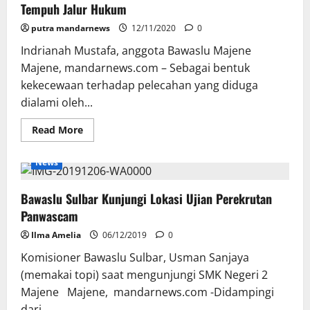
Tempuh Jalur Hukum
Partisipatif
untuk
putra mandarnews
Pemilu
12/11/2020
0
Berkualitas
Indrianah Mustafa, anggota Bawaslu Majene
Majene, mandarnews.com – Sebagai bentuk
kekecewaan terhadap pelecahan yang diduga
dialami oleh...
Read
Read More
more
about
Panwascam
News
Alami
Pelecehan,
Bawaslu
Bawaslu Sulbar Kunjungi Lokasi Ujian Perekrutan
Majene
Siap
Panwascam
Tempuh
Jalur
Ilma Amelia
Hukum
06/12/2019
0
Komisioner Bawaslu Sulbar, Usman Sanjaya
(memakai topi) saat mengunjungi SMK Negeri 2
Majene Majene, mandarnews.com -Didampingi
dari...