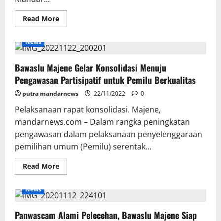
Read
Read More
more
about
Panwascam
News
8
Kecamatan
di
Bawaslu Majene Gelar Konsolidasi Menuju
Polman
Rekomendasikan
Pengawasan Partisipatif untuk Pemilu Berkualitas
Pelanggaran
Administrasi
putra mandarnews
Pemilu
22/11/2022
0
Pelaksanaan rapat konsolidasi. Majene,
mandarnews.com – Dalam rangka peningkatan
pengawasan dalam pelaksanaan penyelenggaraan
pemilihan umum (Pemilu) serentak...
Read
Read More
more
about
Bawaslu
News
Majene
Gelar
Konsolidasi
Panwascam Alami Pelecehan, Bawaslu Majene Siap
Menuju
Pengawasan