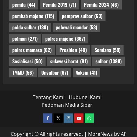
pemilu
(44)
Pemilu 2019
(71)
Pemilu 2024
(46)
pemkab majene
(115)
pemprov sulbar
(63)
polda sulbar
(130)
polewali mandar
(53)
polman
(271)
polres majene
(367)
polres mamasa
(62)
Presiden
(40)
Sendana
(58)
Sosialisasi
(50)
sulawesi barat
(91)
sulbar
(1398)
TMMD
(56)
Unsulbar
(67)
Vaksin
(41)
Tentang Kami
Hubungi Kami
Pedoman Media Siber
facebook
twitter
instagram.com
youtube
whatsapp
Copyright © All rights reserved.
|
MoreNews
by AF