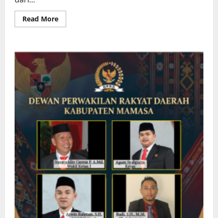
Read
Read More
more
about
Bawaslu
Sulbar
Kunjungi
Lokasi
Ujian
Perekrutan
Panwascam