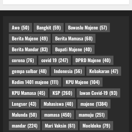
Awo
(50)
Bangkit
(59)
Bawaslu Majene
(57)
Berita Majene
(49)
Berita Mamasa
(68)
Berita Mandar
(83)
Bupati Majene
(40)
corona
(76)
covid 19
(247)
DPRD Majene
(40)
gempa sulbar
(48)
Indonesia
(56)
Kebakaran
(47)
Kodim 1401 majene
(111)
KPU Majene
(104)
KPU Mamasa
(45)
KSP
(260)
lawan Covid-19
(93)
Longsor
(43)
Mahasiswa
(40)
majene
(1384)
Malunda
(50)
mamasa
(450)
mamuju
(251)
mandar
(224)
Mari Vaksin
(61)
Moeldoko
(79)