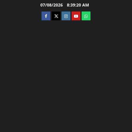
Skip
07/08/2026
8:39:21 AM
to
facebook
twitter
instagram.com
youtube
whatsapp
content