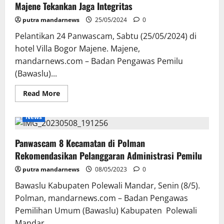
Majene Tekankan Jaga Integritas
putra mandarnews
25/05/2024
0
Pelantikan 24 Panwascam, Sabtu (25/05/2024) di
hotel Villa Bogor Majene. Majene,
mandarnews.com – Badan Pengawas Pemilu
(Bawaslu)...
Read
Read More
more
about
Lantik
News
24
Panwascam,
Ketua
Panwascam 8 Kecamatan di Polman
Bawaslu
Kabupaten
Rekomendasikan Pelanggaran Administrasi Pemilu
Majene
Tekankan
putra mandarnews
Jaga
08/05/2023
0
Integritas
Bawaslu Kabupaten Polewali Mandar, Senin (8/5).
Polman, mandarnews.com – Badan Pengawas
Pemilihan Umum (Bawaslu) Kabupaten Polewali
Mandar...