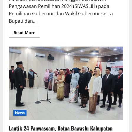
Pengawasan Pemilihan 2024 (SIWASLIH) pada
Pemilihan Gubernur dan Wakil Gubernur serta
Bupati dan...
Read
Read More
more
about
Puluhan
Panwascam
di
Majene
Hadiri
Sosialisasi
Penggunaan
Aplikasi
SIWASLIH
News
Lantik 24 Panwascam, Ketua Bawaslu Kabupaten