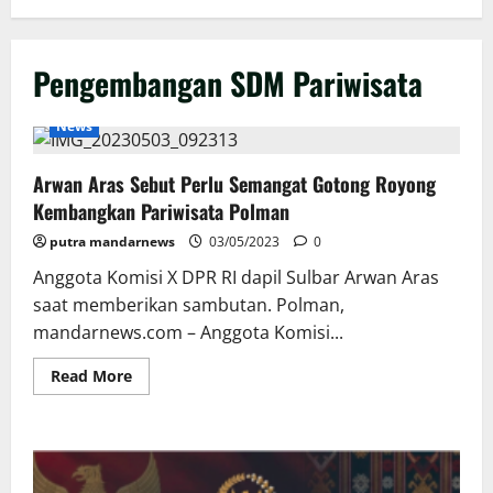
Pengembangan SDM Pariwisata
News
Arwan Aras Sebut Perlu Semangat Gotong Royong
Kembangkan Pariwisata Polman
putra mandarnews
03/05/2023
0
Anggota Komisi X DPR RI dapil Sulbar Arwan Aras
saat memberikan sambutan. Polman,
mandarnews.com – Anggota Komisi...
Read
Read More
more
about
Arwan
Aras
Sebut
Perlu
Semangat