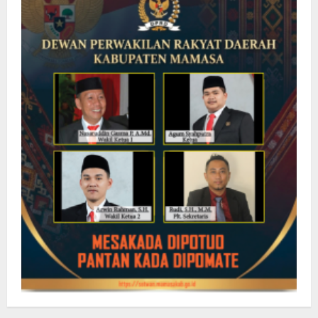
Gotong
Royong
Kembangkan
Pariwisata
Polman