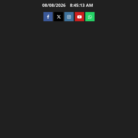
Skip
08/08/2026
8:45:13 AM
to
facebook
twitter
instagram.com
youtube
whatsapp
content