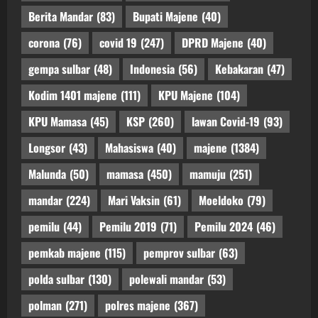
Berita Mandar
(83)
Bupati Majene
(40)
corona
(76)
covid 19
(247)
DPRD Majene
(40)
gempa sulbar
(48)
Indonesia
(56)
Kebakaran
(47)
Kodim 1401 majene
(111)
KPU Majene
(104)
KPU Mamasa
(45)
KSP
(260)
lawan Covid-19
(93)
Longsor
(43)
Mahasiswa
(40)
majene
(1384)
Malunda
(50)
mamasa
(450)
mamuju
(251)
mandar
(224)
Mari Vaksin
(61)
Moeldoko
(79)
pemilu
(44)
Pemilu 2019
(71)
Pemilu 2024
(46)
pemkab majene
(115)
pemprov sulbar
(63)
polda sulbar
(130)
polewali mandar
(53)
polman
(271)
polres majene
(367)