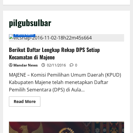
pilgubsulbar
Polhukam
Berikut Daftar Lengkap Rekap DPS Setiap
Kecamatan di Majene
Mandar News
02/11/2016
0
MAJENE – Komisi Pemilihan Umum Daerah (KPUD)
Kabupaten Majene telah menetapkan Daftar
Pemilih Sementara (DPS) di Aula...
Read
Read More
more
about
Berikut
Daftar
Lengkap
Rekap
DPS