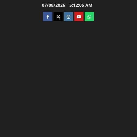
Skip
07/08/2026
5:12:06 AM
to
facebook
twitter
instagram.com
youtube
whatsapp
content