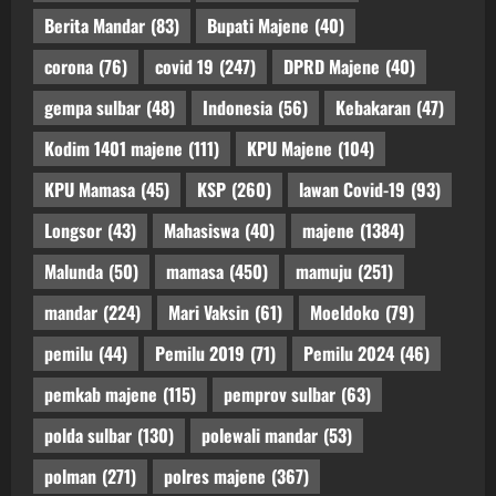
Berita Mandar
(83)
Bupati Majene
(40)
corona
(76)
covid 19
(247)
DPRD Majene
(40)
gempa sulbar
(48)
Indonesia
(56)
Kebakaran
(47)
Kodim 1401 majene
(111)
KPU Majene
(104)
KPU Mamasa
(45)
KSP
(260)
lawan Covid-19
(93)
Longsor
(43)
Mahasiswa
(40)
majene
(1384)
Malunda
(50)
mamasa
(450)
mamuju
(251)
mandar
(224)
Mari Vaksin
(61)
Moeldoko
(79)
pemilu
(44)
Pemilu 2019
(71)
Pemilu 2024
(46)
pemkab majene
(115)
pemprov sulbar
(63)
polda sulbar
(130)
polewali mandar
(53)
polman
(271)
polres majene
(367)