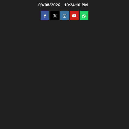
Skip
09/08/2026
10:24:11 PM
to
facebook
twitter
instagram.com
youtube
whatsapp
content