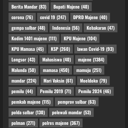
Berita Mandar
(83)
Bupati Majene
(40)
corona
(76)
covid 19
(247)
DPRD Majene
(40)
gempa sulbar
(48)
Indonesia
(56)
Kebakaran
(47)
Kodim 1401 majene
(111)
KPU Majene
(104)
KPU Mamasa
(45)
KSP
(260)
lawan Covid-19
(93)
Longsor
(43)
Mahasiswa
(40)
majene
(1384)
Malunda
(50)
mamasa
(450)
mamuju
(251)
mandar
(224)
Mari Vaksin
(61)
Moeldoko
(79)
pemilu
(44)
Pemilu 2019
(71)
Pemilu 2024
(46)
pemkab majene
(115)
pemprov sulbar
(63)
polda sulbar
(130)
polewali mandar
(53)
polman
(271)
polres majene
(367)