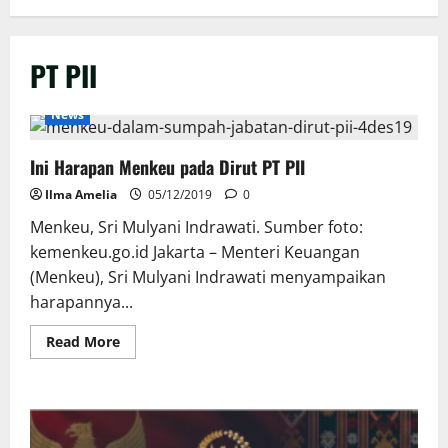
PT PII
News
Ini Harapan Menkeu pada Dirut PT PII
Ilma Amelia
05/12/2019
0
Menkeu, Sri Mulyani Indrawati. Sumber foto:
kemenkeu.go.id Jakarta – Menteri Keuangan
(Menkeu), Sri Mulyani Indrawati menyampaikan
harapannya...
Read
Read More
more
about
Ini
Harapan
Menkeu
pada
Dirut