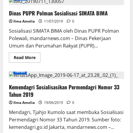
Festival
Gapura
Dinas PUPR Polman Sosialisasi SIMATA BIMA
Cinta
Negeri
Ilma Amelia
11/07/2019
0
Sosialisasi SIMATA BIMA oleh Dinas PUPR Polman
Polewali, mandarnews.com – Dinas Pekerjaan
Umum dan Perumahan Rakyat (PUPR)...
Read
Read More
more
about
Dinas
News
PUPR
Polman
Sosialisasi
Kemendagri Sosialisasikan Permendagri Nomor 33
SIMATA
BIMA
Tahun 2019
Ilma Amelia
19/06/2019
0
Mendagri, Tjahjo Kumolo saat membuka Sosialisasi
Permendagri Nomor 33 Tahun 2019. Sumber foto:
kemendagri.go.id Jakarta, mandarnews.com –...