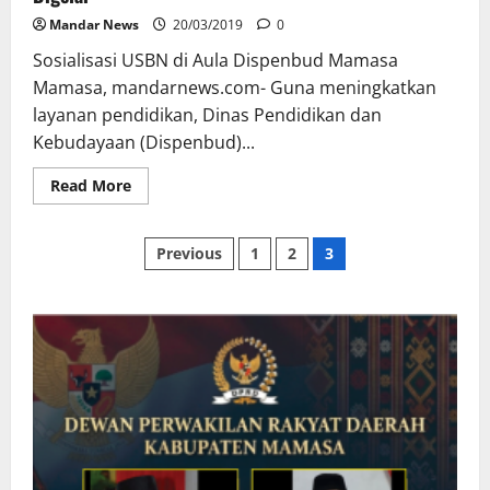
Mandar News
20/03/2019
0
Sosialisasi USBN di Aula Dispenbud Mamasa
Mamasa, mandarnews.com- Guna meningkatkan
layanan pendidikan, Dinas Pendidikan dan
Kebudayaan (Dispenbud)...
Read
Read More
more
about
Tingkatkan
Posts
Layanan
Previous
1
2
3
Pendidikan,
Sosialisasi
pagination
USBN
Digelar