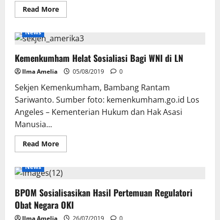
Read
Read More
more
about
Rutan
News
Kelas
II
B
Kemenkumham Helat Sosialiasi Bagi WNI di LN
Majene
Sosialisasi
RUU
Ilma Amelia
05/08/2019
0
Pemasyarakatan
Sekjen Kemenkumham, Bambang Rantam
Sariwanto. Sumber foto: kemenkumham.go.id Los
Angeles – Kementerian Hukum dan Hak Asasi
Manusia...
Read
Read More
more
about
Kemenkumham
News
Helat
Sosialiasi
Bagi
BPOM Sosialisasikan Hasil Pertemuan Regulatori
WNI
di
Obat Negara OKI
LN
Ilma Amelia
26/07/2019
0