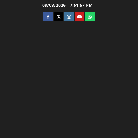
Skip
09/08/2026
7:51:58 PM
to
facebook
twitter
instagram.com
youtube
whatsapp
content