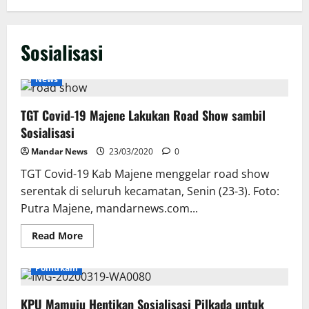
Sosialisasi
News
TGT Covid-19 Majene Lakukan Road Show sambil
Sosialisasi
Mandar News
23/03/2020
0
TGT Covid-19 Kab Majene menggelar road show
serentak di seluruh kecamatan, Senin (23-3). Foto:
Putra Majene, mandarnews.com...
Read
Read More
more
about
TGT
Polhukam
Covid-
19
Majene
KPU Mamuju Hentikan Sosialisasi Pilkada untuk
Lakukan