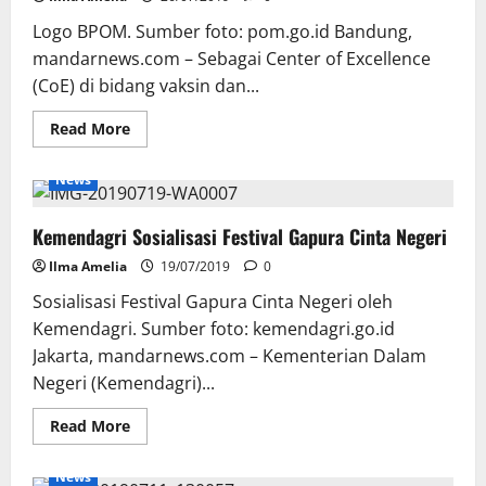
Logo BPOM. Sumber foto: pom.go.id Bandung,
mandarnews.com – Sebagai Center of Excellence
(CoE) di bidang vaksin dan...
Read
Read More
more
about
BPOM
News
Sosialisasikan
Hasil
Pertemuan
Kemendagri Sosialisasi Festival Gapura Cinta Negeri
Regulatori
Obat
Negara
Ilma Amelia
19/07/2019
0
OKI
Sosialisasi Festival Gapura Cinta Negeri oleh
Kemendagri. Sumber foto: kemendagri.go.id
Jakarta, mandarnews.com – Kementerian Dalam
Negeri (Kemendagri)...
Read
Read More
more
about
Kemendagri
News
Sosialisasi