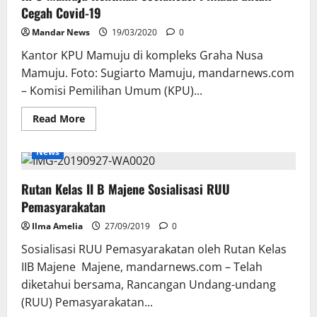
Road
Cegah Covid-19
Show
sambil
Mandar News
Sosialisasi
19/03/2020
0
Kantor KPU Mamuju di kompleks Graha Nusa
Mamuju. Foto: Sugiarto Mamuju, mandarnews.com
– Komisi Pemilihan Umum (KPU)...
Read
Read More
more
about
KPU
News
Mamuju
Hentikan
Sosialisasi
Rutan Kelas II B Majene Sosialisasi RUU
Pilkada
untuk
Pemasyarakatan
Cegah
Covid-
Ilma Amelia
19
27/09/2019
0
Sosialisasi RUU Pemasyarakatan oleh Rutan Kelas
IIB Majene Majene, mandarnews.com – Telah
diketahui bersama, Rancangan Undang-undang
(RUU) Pemasyarakatan...