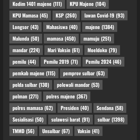
Kodim 1401 majene
(111)
KPU Majene
(104)
KPU Mamasa
(45)
KSP
(260)
lawan Covid-19
(93)
Longsor
(43)
Mahasiswa
(40)
majene
(1384)
Malunda
(50)
mamasa
(450)
mamuju
(251)
mandar
(224)
Mari Vaksin
(61)
Moeldoko
(79)
pemilu
(44)
Pemilu 2019
(71)
Pemilu 2024
(46)
pemkab majene
(115)
pemprov sulbar
(63)
polda sulbar
(130)
polewali mandar
(53)
polman
(271)
polres majene
(367)
polres mamasa
(62)
Presiden
(40)
Sendana
(58)
Sosialisasi
(50)
sulawesi barat
(91)
sulbar
(1398)
TMMD
(56)
Unsulbar
(67)
Vaksin
(41)