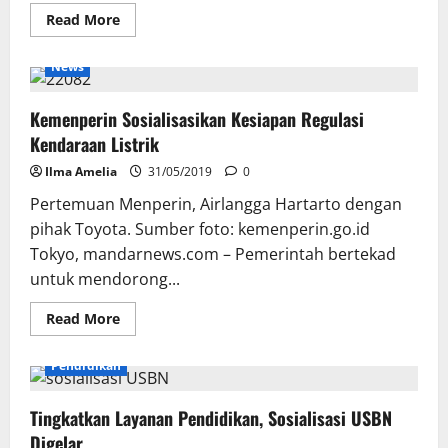
Read
Read More
more
about
Kemendagri
News
Sosialisasikan
Permendagri
Nomor
Kemenperin Sosialisasikan Kesiapan Regulasi
33
Tahun
Kendaraan Listrik
2019
Ilma Amelia
31/05/2019
0
Pertemuan Menperin, Airlangga Hartarto dengan
pihak Toyota. Sumber foto: kemenperin.go.id
Tokyo, mandarnews.com – Pemerintah bertekad
untuk mendorong...
Read
Read More
more
about
Kemenperin
Pendidikan
Sosialisasikan
Kesiapan
Regulasi
Tingkatkan Layanan Pendidikan, Sosialisasi USBN
Kendaraan
Listrik
Digelar