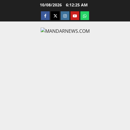
Skip
10/08/2026
6:12:26 AM
to
facebook
twitter
instagram.com
youtube
whatsapp
content