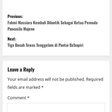
P
Previous:
o
Fahmi Massiara Kembali Dilantik Sebagai Ketua Pemuda
Pancasila Majene
s
Next:
t
Tiga Bocah Tewas Tenggelam di Pantai Ba'bapiri
n
a
Leave a Reply
v
Your email address will not be published.
Required
i
fields are marked
*
g
Comment
*
a