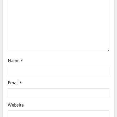
t
i
o
n
Name
*
Email
*
Website