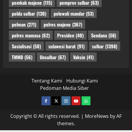
pemkab majene
(115)
pemprov sulbar
(63)
polda sulbar
(130)
polewali mandar
(53)
polman
(271)
polres majene
(367)
polres mamasa
(62)
Presiden
(40)
Sendana
(58)
Sosialisasi
(50)
sulawesi barat
(91)
sulbar
(1398)
TMMD
(56)
Unsulbar
(67)
Vaksin
(41)
Tentang Kami
Hubungi Kami
Pedoman Media Siber
facebook
twitter
instagram.com
youtube
whatsapp
Copyright © All rights reserved.
|
MoreNews
by AF
themes.