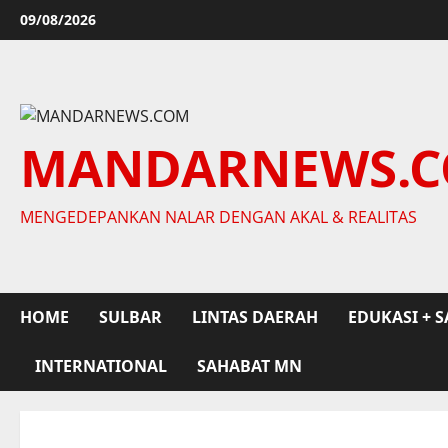
Skip
09/08/2026
to
content
MANDARNEWS.
MENGEDEPANKAN NALAR DENGAN AKAL & REALITAS
HOME
SULBAR
LINTAS DAERAH
EDUKASI + S
INTERNATIONAL
SAHABAT MN