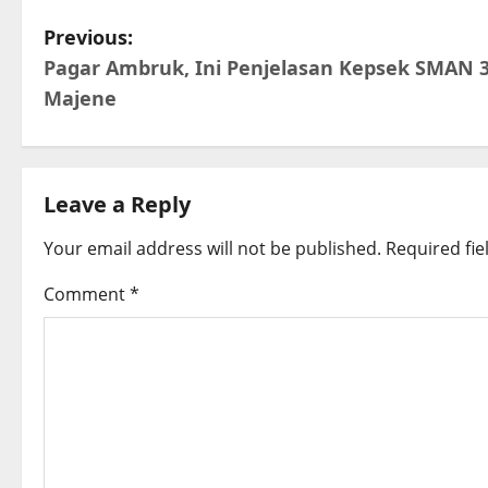
P
Previous:
Pagar Ambruk, Ini Penjelasan Kepsek SMAN 
o
Majene
s
t
Leave a Reply
n
Your email address will not be published.
Required fi
a
Comment
*
v
i
g
a