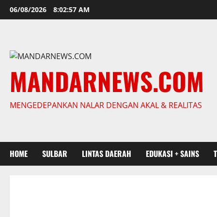
Skip
06/08/2026
8:02:58 AM
to
content
MANDARNEWS.COM
MENGEDEPANKAN NALAR DENGAN AKAL & REALITAS
HOME
SULBAR
LINTAS DAERAH
EDUKASI + SAINS