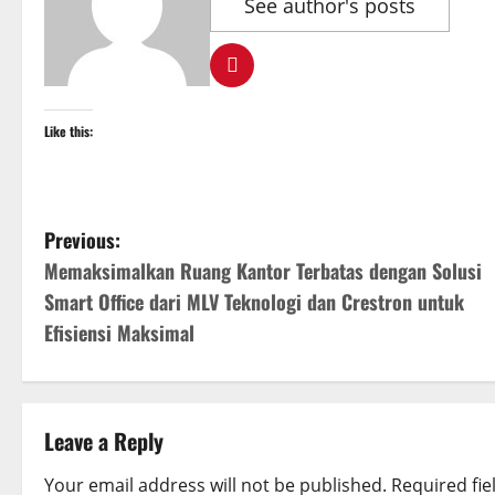
See author's posts
Like this:
P
Previous:
Memaksimalkan Ruang Kantor Terbatas dengan Solusi
o
Smart Office dari MLV Teknologi dan Crestron untuk
s
Efisiensi Maksimal
t
n
Leave a Reply
a
Your email address will not be published.
Required fi