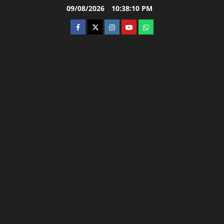
Skip
09/08/2026
10:38:11 PM
to
facebook
twitter
instagram.com
youtube
whatsapp
content