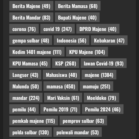
Berita Majene
(49)
Berita Mamasa
(68)
Berita Mandar
(83)
Bupati Majene
(40)
corona
(76)
covid 19
(247)
DPRD Majene
(40)
gempa sulbar
(48)
Indonesia
(56)
Kebakaran
(47)
Kodim 1401 majene
(111)
KPU Majene
(104)
KPU Mamasa
(45)
KSP
(260)
lawan Covid-19
(93)
Longsor
(43)
Mahasiswa
(40)
majene
(1384)
Malunda
(50)
mamasa
(450)
mamuju
(251)
mandar
(224)
Mari Vaksin
(61)
Moeldoko
(79)
pemilu
(44)
Pemilu 2019
(71)
Pemilu 2024
(46)
pemkab majene
(115)
pemprov sulbar
(63)
polda sulbar
(130)
polewali mandar
(53)