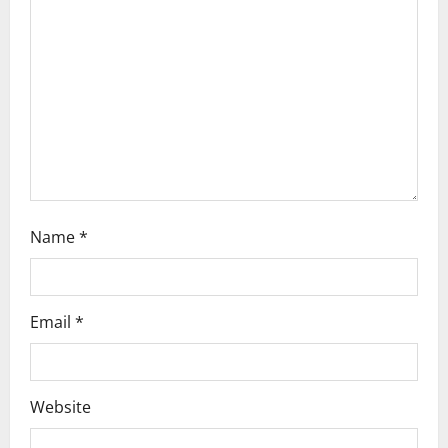
t
i
o
n
Name
*
Email
*
Website