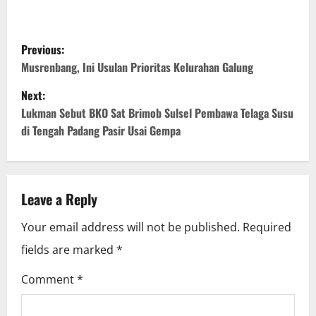
P
Previous:
o
Musrenbang, Ini Usulan Prioritas Kelurahan Galung
Next:
s
Lukman Sebut BKO Sat Brimob Sulsel Pembawa Telaga Susu
t
di Tengah Padang Pasir Usai Gempa
n
a
Leave a Reply
v
Your email address will not be published.
Required
i
fields are marked
*
g
Comment
*
a