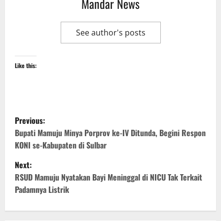
Mandar News
See author's posts
Like this:
P
Previous:
o
Bupati Mamuju Minya Porprov ke-IV Ditunda, Begini Respon
KONI se-Kabupaten di Sulbar
s
Next:
t
RSUD Mamuju Nyatakan Bayi Meninggal di NICU Tak Terkait
Padamnya Listrik
n
a