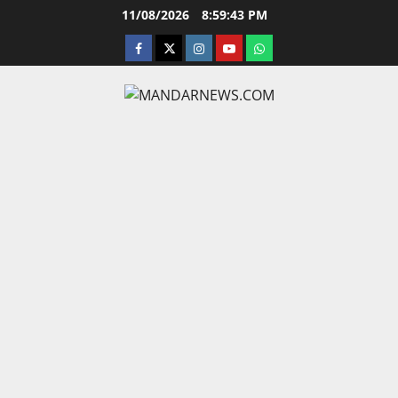
Skip
11/08/2026
8:59:44 PM
to
facebook
twitter
instagram.com
youtube
whatsapp
content