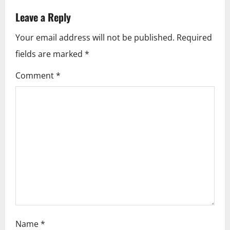
v
Leave a Reply
i
Your email address will not be published.
Required
fields are marked
*
g
Comment
*
a
t
i
o
n
Name
*