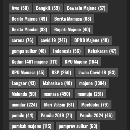
Awo
(50)
Bangkit
(59)
Bawaslu Majene
(57)
Berita Majene
(49)
Berita Mamasa
(68)
Berita Mandar
(83)
Bupati Majene
(40)
corona
(76)
covid 19
(247)
DPRD Majene
(40)
gempa sulbar
(48)
Indonesia
(56)
Kebakaran
(47)
Kodim 1401 majene
(111)
KPU Majene
(104)
KPU Mamasa
(45)
KSP
(260)
lawan Covid-19
(93)
Longsor
(43)
Mahasiswa
(40)
majene
(1384)
Malunda
(50)
mamasa
(450)
mamuju
(251)
mandar
(224)
Mari Vaksin
(61)
Moeldoko
(79)
pemilu
(44)
Pemilu 2019
(71)
Pemilu 2024
(46)
pemkab majene
(115)
pemprov sulbar
(63)