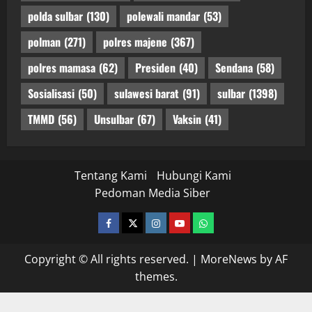
polda sulbar
(130)
polewali mandar
(53)
polman
(271)
polres majene
(367)
polres mamasa
(62)
Presiden
(40)
Sendana
(58)
Sosialisasi
(50)
sulawesi barat
(91)
sulbar
(1398)
TMMD
(56)
Unsulbar
(67)
Vaksin
(41)
Tentang Kami
Hubungi Kami
Pedoman Media Siber
facebook
twitter
instagram.com
youtube
whatsapp
Copyright © All rights reserved.
|
MoreNews
by AF
themes.