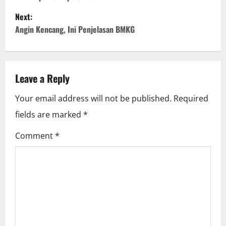
s
Next:
t
Angin Kencang, Ini Penjelasan BMKG
n
a
Leave a Reply
v
Your email address will not be published.
Required
i
fields are marked
*
g
Comment
*
a
t
i
o