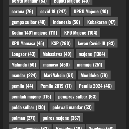
Berita Mandar
(83)
Bupati Majene
(40)
corona
(76)
covid 19
(247)
DPRD Majene
(40)
gempa sulbar
(48)
Indonesia
(56)
Kebakaran
(47)
Kodim 1401 majene
(111)
KPU Majene
(104)
KPU Mamasa
(45)
KSP
(260)
lawan Covid-19
(93)
Longsor
(43)
Mahasiswa
(40)
majene
(1384)
Malunda
(50)
mamasa
(450)
mamuju
(251)
mandar
(224)
Mari Vaksin
(61)
Moeldoko
(79)
pemilu
(44)
Pemilu 2019
(71)
Pemilu 2024
(46)
pemkab majene
(115)
pemprov sulbar
(63)
polda sulbar
(130)
polewali mandar
(53)
polman
(271)
polres majene
(367)
polres mamasa
(62)
Presiden
(40)
Sendana
(58)