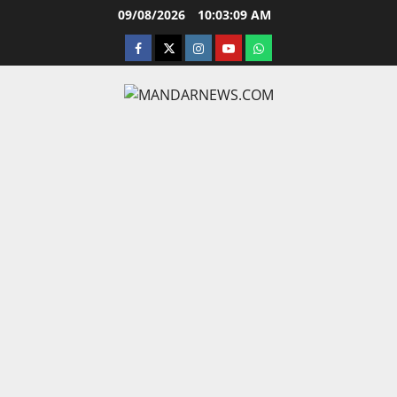
Skip
09/08/2026
10:03:10 AM
to
facebook
twitter
instagram.com
youtube
whatsapp
content