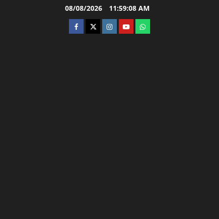
Skip
08/08/2026
11:59:09 AM
to
facebook
twitter
instagram.com
youtube
whatsapp
content