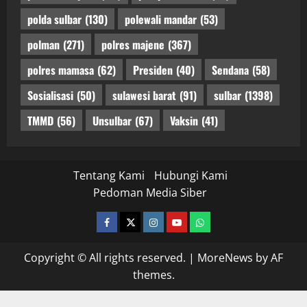
polda sulbar
(130)
polewali mandar
(53)
polman
(271)
polres majene
(367)
polres mamasa
(62)
Presiden
(40)
Sendana
(58)
Sosialisasi
(50)
sulawesi barat
(91)
sulbar
(1398)
TMMD
(56)
Unsulbar
(67)
Vaksin
(41)
Tentang Kami
Hubungi Kami
Pedoman Media Siber
facebook
twitter
instagram.com
youtube
whatsapp
Copyright © All rights reserved.
|
MoreNews
by AF
themes.