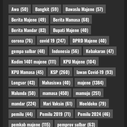
Awo
(50)
Bangkit
(59)
Bawaslu Majene
(57)
Berita Majene
(49)
Berita Mamasa
(68)
Berita Mandar
(83)
Bupati Majene
(40)
corona
(76)
covid 19
(247)
DPRD Majene
(40)
gempa sulbar
(48)
Indonesia
(56)
Kebakaran
(47)
Kodim 1401 majene
(111)
KPU Majene
(104)
KPU Mamasa
(45)
KSP
(260)
lawan Covid-19
(93)
Longsor
(43)
Mahasiswa
(40)
majene
(1384)
Malunda
(50)
mamasa
(450)
mamuju
(251)
mandar
(224)
Mari Vaksin
(61)
Moeldoko
(79)
pemilu
(44)
Pemilu 2019
(71)
Pemilu 2024
(46)
pemkab majene
(115)
pemprov sulbar
(63)