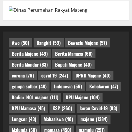
Awo
(50)
Bangkit
(59)
Bawaslu Majene
(57)
Berita Majene
(49)
Berita Mamasa
(68)
Berita Mandar
(83)
Bupati Majene
(40)
corona
(76)
covid 19
(247)
DPRD Majene
(40)
gempa sulbar
(48)
Indonesia
(56)
Kebakaran
(47)
Kodim 1401 majene
(111)
KPU Majene
(104)
KPU Mamasa
(45)
KSP
(260)
lawan Covid-19
(93)
Longsor
(43)
Mahasiswa
(40)
majene
(1384)
Malunda
(50)
mamasa
(450)
mamuju
(251)