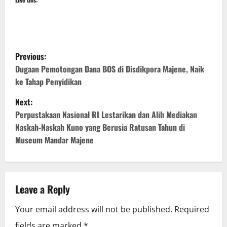
P
Previous:
o
Dugaan Pemotongan Dana BOS di Disdikpora Majene, Naik
ke Tahap Penyidikan
s
Next:
t
Perpustakaan Nasional RI Lestarikan dan Alih Mediakan
Naskah-Naskah Kuno yang Berusia Ratusan Tahun di
n
Museum Mandar Majene
a
v
Leave a Reply
i
Your email address will not be published.
Required
g
fields are marked
*