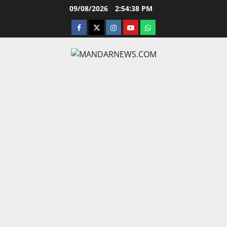
Skip
09/08/2026
2:54:39 PM
to
facebook
twitter
instagram.com
youtube
whatsapp
content