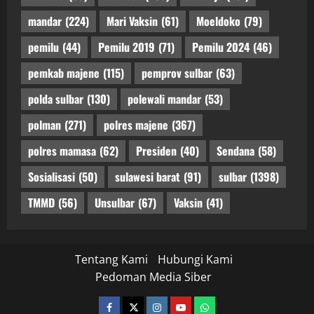
mandar
(224)
Mari Vaksin
(61)
Moeldoko
(79)
pemilu
(44)
Pemilu 2019
(71)
Pemilu 2024
(46)
pemkab majene
(115)
pemprov sulbar
(63)
polda sulbar
(130)
polewali mandar
(53)
polman
(271)
polres majene
(367)
polres mamasa
(62)
Presiden
(40)
Sendana
(58)
Sosialisasi
(50)
sulawesi barat
(91)
sulbar
(1398)
TMMD
(56)
Unsulbar
(67)
Vaksin
(41)
Tentang Kami
Hubungi Kami
Pedoman Media Siber
facebook
twitter
instagram.com
youtube
whatsapp