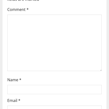
a
Comment
*
t
i
o
n
Name
*
Email
*