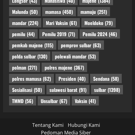
Longsor
(43)
Mahasiswa
(40)
majene
(1384)
Malunda
(50)
mamasa
(450)
mamuju
(251)
mandar
(224)
Mari Vaksin
(61)
Moeldoko
(79)
pemilu
(44)
Pemilu 2019
(71)
Pemilu 2024
(46)
pemkab majene
(115)
pemprov sulbar
(63)
polda sulbar
(130)
polewali mandar
(53)
polman
(271)
polres majene
(367)
polres mamasa
(62)
Presiden
(40)
Sendana
(58)
Sosialisasi
(50)
sulawesi barat
(91)
sulbar
(1398)
TMMD
(56)
Unsulbar
(67)
Vaksin
(41)
Tentang Kami
Hubungi Kami
Pedoman Media Siber