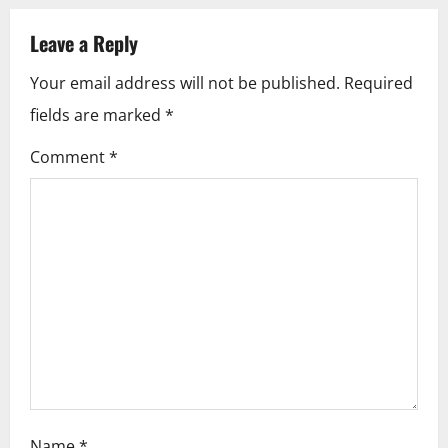
n
Leave a Reply
a
Your email address will not be published.
Required
v
fields are marked
*
i
Comment
*
g
a
t
i
o
n
Name
*