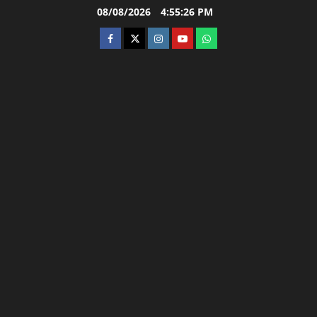
Skip
08/08/2026
4:55:27 PM
to
facebook
twitter
instagram.com
youtube
whatsapp
content