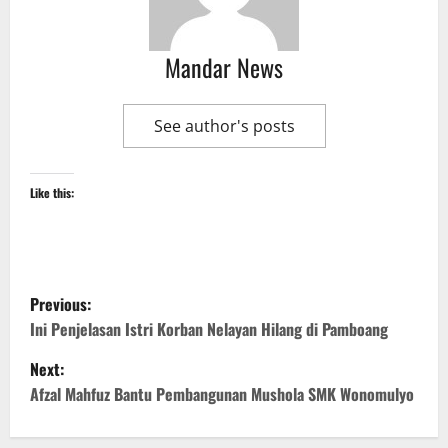
Mandar News
See author's posts
Like this:
P
Previous:
o
Ini Penjelasan Istri Korban Nelayan Hilang di Pamboang
Next:
s
Afzal Mahfuz Bantu Pembangunan Mushola SMK Wonomulyo
t