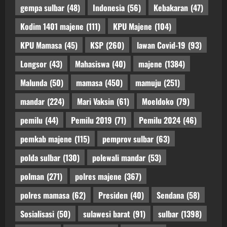
gempa sulbar
(48)
Indonesia
(56)
Kebakaran
(47)
Kodim 1401 majene
(111)
KPU Majene
(104)
KPU Mamasa
(45)
KSP
(260)
lawan Covid-19
(93)
Longsor
(43)
Mahasiswa
(40)
majene
(1384)
Malunda
(50)
mamasa
(450)
mamuju
(251)
mandar
(224)
Mari Vaksin
(61)
Moeldoko
(79)
pemilu
(44)
Pemilu 2019
(71)
Pemilu 2024
(46)
pemkab majene
(115)
pemprov sulbar
(63)
polda sulbar
(130)
polewali mandar
(53)
polman
(271)
polres majene
(367)
polres mamasa
(62)
Presiden
(40)
Sendana
(58)
Sosialisasi
(50)
sulawesi barat
(91)
sulbar
(1398)