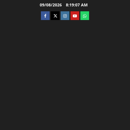
Skip
09/08/2026
8:19:08 AM
to
facebook
twitter
instagram.com
youtube
whatsapp
content