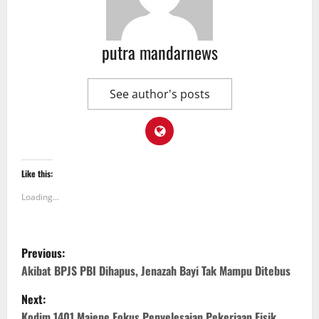
putra mandarnews
See author's posts
Like this:
Loading...
P
Previous:
o
Akibat BPJS PBI Dihapus, Jenazah Bayi Tak Mampu Ditebus
Next:
s
Kodim 1401 Majene Fokus Penyelesaian Pekerjaan Fisik