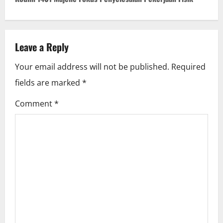
t
n
Leave a Reply
a
Your email address will not be published.
Required
v
fields are marked
*
i
Comment
*
g
a
t
i
o
n