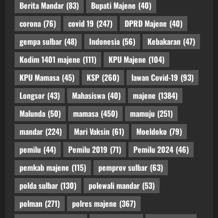
Berita Mandar
(83)
Bupati Majene
(40)
corona
(76)
covid 19
(247)
DPRD Majene
(40)
gempa sulbar
(48)
Indonesia
(56)
Kebakaran
(47)
Kodim 1401 majene
(111)
KPU Majene
(104)
KPU Mamasa
(45)
KSP
(260)
lawan Covid-19
(93)
Longsor
(43)
Mahasiswa
(40)
majene
(1384)
Malunda
(50)
mamasa
(450)
mamuju
(251)
mandar
(224)
Mari Vaksin
(61)
Moeldoko
(79)
pemilu
(44)
Pemilu 2019
(71)
Pemilu 2024
(46)
pemkab majene
(115)
pemprov sulbar
(63)
polda sulbar
(130)
polewali mandar
(53)
polman
(271)
polres majene
(367)