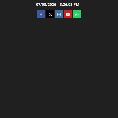
Skip
07/08/2026
3:26:04 PM
to
facebook
twitter
instagram.com
youtube
whatsapp
content