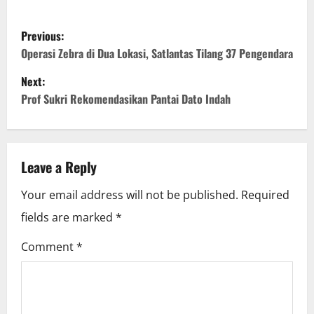
P
Previous:
o
Operasi Zebra di Dua Lokasi, Satlantas Tilang 37 Pengendara
Next:
s
Prof Sukri Rekomendasikan Pantai Dato Indah
t
n
Leave a Reply
a
Your email address will not be published.
Required
v
fields are marked
*
i
Comment
*
g
a