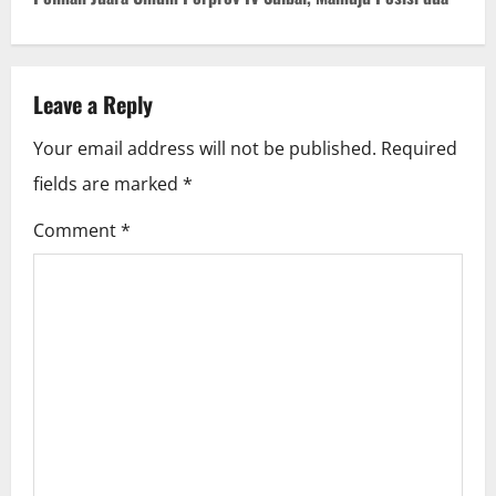
t
n
a
Leave a Reply
v
Your email address will not be published.
Required
i
fields are marked
*
g
Comment
*
a
t
i
o
n