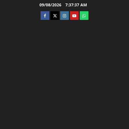
Skip
09/08/2026
7:37:38 AM
to
facebook
twitter
instagram.com
youtube
whatsapp
content