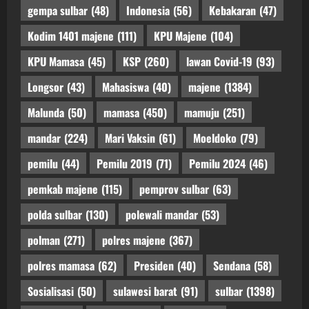
gempa sulbar
(48)
Indonesia
(56)
Kebakaran
(47)
Kodim 1401 majene
(111)
KPU Majene
(104)
KPU Mamasa
(45)
KSP
(260)
lawan Covid-19
(93)
Longsor
(43)
Mahasiswa
(40)
majene
(1384)
Malunda
(50)
mamasa
(450)
mamuju
(251)
mandar
(224)
Mari Vaksin
(61)
Moeldoko
(79)
pemilu
(44)
Pemilu 2019
(71)
Pemilu 2024
(46)
pemkab majene
(115)
pemprov sulbar
(63)
polda sulbar
(130)
polewali mandar
(53)
polman
(271)
polres majene
(367)
polres mamasa
(62)
Presiden
(40)
Sendana
(58)
Sosialisasi
(50)
sulawesi barat
(91)
sulbar
(1398)