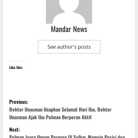
Mandar News
See author's posts
Like this:
P
Previous:
o
Rektor Unasman Ucapkan Selamat Hari Ibu, Rektor
Unasman Ajak Ibu Polman Berperan Aktif
s
Next:
Polman Juara Umum Porprov IV Sulbar, Mamuju Posisi dua