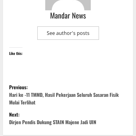
Mandar News
See author's posts
Like this:
P
Previous:
o
Hari ke -11 TMMD, Hasil Pekerjaan Seluruh Sasaran Fisik
Mulai Terlihat
s
Next:
t
Dirjen Pendis Dukung STAIN Majene Jadi UIN
n