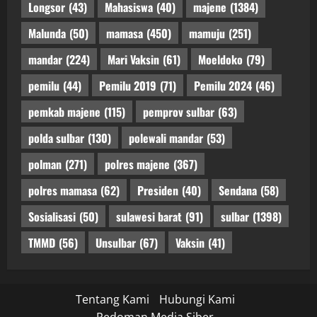
Longsor
(43)
Mahasiswa
(40)
majene
(1384)
Malunda
(50)
mamasa
(450)
mamuju
(251)
mandar
(224)
Mari Vaksin
(61)
Moeldoko
(79)
pemilu
(44)
Pemilu 2019
(71)
Pemilu 2024
(46)
pemkab majene
(115)
pemprov sulbar
(63)
polda sulbar
(130)
polewali mandar
(53)
polman
(271)
polres majene
(367)
polres mamasa
(62)
Presiden
(40)
Sendana
(58)
Sosialisasi
(50)
sulawesi barat
(91)
sulbar
(1398)
TMMD
(56)
Unsulbar
(67)
Vaksin
(41)
Tentang Kami
Hubungi Kami