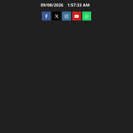
Skip
09/08/2026
1:57:34 AM
to
facebook
twitter
instagram.com
youtube
whatsapp
content