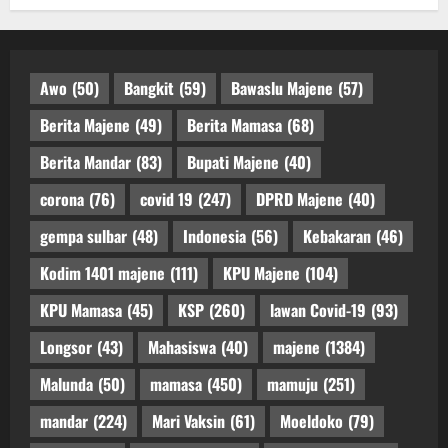
Awo
(50)
Bangkit
(59)
Bawaslu Majene
(57)
Berita Majene
(49)
Berita Mamasa
(68)
Berita Mandar
(83)
Bupati Majene
(40)
corona
(76)
covid 19
(247)
DPRD Majene
(40)
gempa sulbar
(48)
Indonesia
(56)
Kebakaran
(46)
Kodim 1401 majene
(111)
KPU Majene
(104)
KPU Mamasa
(45)
KSP
(260)
lawan Covid-19
(93)
Longsor
(43)
Mahasiswa
(40)
majene
(1384)
Malunda
(50)
mamasa
(450)
mamuju
(251)
mandar
(224)
Mari Vaksin
(61)
Moeldoko
(79)