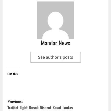
Mandar News
See author's posts
Like this:
P
Previous:
o
Traffict Light Rusak Disorot Kasat Lantas