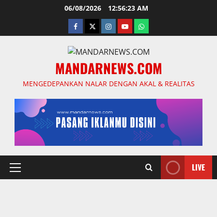
Skip
06/08/2026
12:56:24 AM
to
facebook
twitter
instagram.com
youtube
whatsapp
content
MANDARNEWS.COM
MENGEDEPANKAN NALAR DENGAN AKAL & REALITAS
LIVE
Primary
Menu