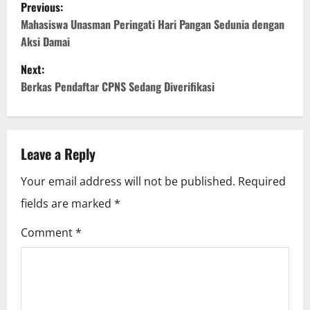
P
Previous:
o
Mahasiswa Unasman Peringati Hari Pangan Sedunia dengan
Aksi Damai
s
Next:
t
Berkas Pendaftar CPNS Sedang Diverifikasi
n
a
Leave a Reply
v
Your email address will not be published.
Required
i
fields are marked
*
g
Comment
*
a
t