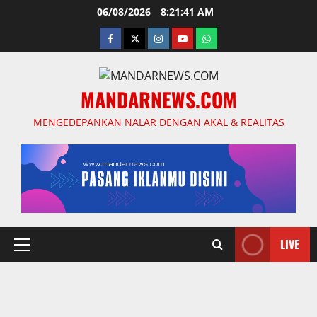
Skip
06/08/2026
8:21:42 AM
to
facebook
twitter
instagram.com
youtube
whatsapp
content
MANDARNEWS.COM
MENGEDEPANKAN NALAR DENGAN AKAL & REALITAS
LIVE
Primary
Menu