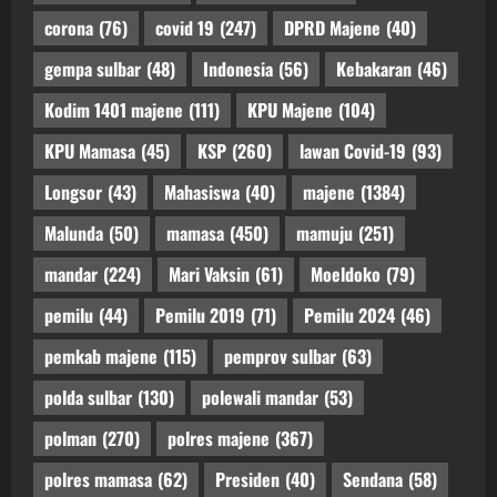
corona
(76)
covid 19
(247)
DPRD Majene
(40)
gempa sulbar
(48)
Indonesia
(56)
Kebakaran
(46)
Kodim 1401 majene
(111)
KPU Majene
(104)
KPU Mamasa
(45)
KSP
(260)
lawan Covid-19
(93)
Longsor
(43)
Mahasiswa
(40)
majene
(1384)
Malunda
(50)
mamasa
(450)
mamuju
(251)
mandar
(224)
Mari Vaksin
(61)
Moeldoko
(79)
pemilu
(44)
Pemilu 2019
(71)
Pemilu 2024
(46)
pemkab majene
(115)
pemprov sulbar
(63)
polda sulbar
(130)
polewali mandar
(53)
polman
(270)
polres majene
(367)
polres mamasa
(62)
Presiden
(40)
Sendana
(58)