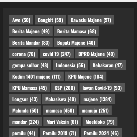
Awo
(50)
Bangkit
(59)
Bawaslu Majene
(57)
Berita Majene
(49)
Berita Mamasa
(68)
Berita Mandar
(83)
Bupati Majene
(40)
corona
(76)
covid 19
(247)
DPRD Majene
(40)
gempa sulbar
(48)
Indonesia
(56)
Kebakaran
(47)
Kodim 1401 majene
(111)
KPU Majene
(104)
KPU Mamasa
(45)
KSP
(260)
lawan Covid-19
(93)
Longsor
(43)
Mahasiswa
(40)
majene
(1384)
Malunda
(50)
mamasa
(450)
mamuju
(251)
mandar
(224)
Mari Vaksin
(61)
Moeldoko
(79)
pemilu
(44)
Pemilu 2019
(71)
Pemilu 2024
(46)