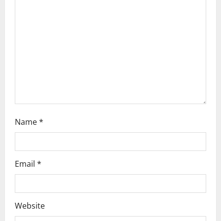
t
i
o
n
Name
*
Email
*
Website