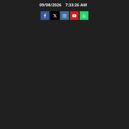
Skip
09/08/2026
7:33:27 AM
to
facebook
twitter
instagram.com
youtube
whatsapp
content