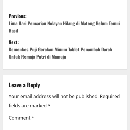
P
Previous:
o
Lima Hari Pencarian Nelayan Hilang di Mateng Belum Temui
Hasil
s
Next:
t
Kemenkes Puji Gerakan Minum Tablet Penambah Darah
Untuk Remaja Putri di Mamuju
n
a
v
Leave a Reply
i
Your email address will not be published.
Required
fields are marked
*
g
Comment
*
a