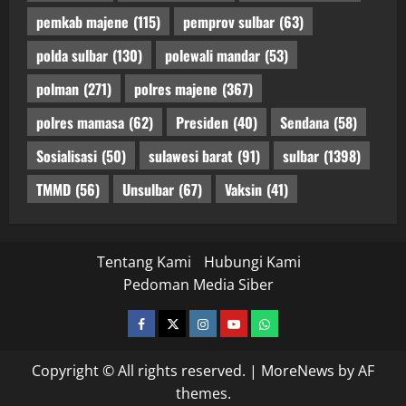
pemkab majene
(115)
pemprov sulbar
(63)
polda sulbar
(130)
polewali mandar
(53)
polman
(271)
polres majene
(367)
polres mamasa
(62)
Presiden
(40)
Sendana
(58)
Sosialisasi
(50)
sulawesi barat
(91)
sulbar
(1398)
TMMD
(56)
Unsulbar
(67)
Vaksin
(41)
Tentang Kami
Hubungi Kami
Pedoman Media Siber
facebook
twitter
instagram.com
youtube
whatsapp
Copyright © All rights reserved.
|
MoreNews
by AF
themes.