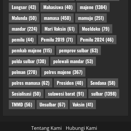
Longsor
(43)
Mahasiswa
(40)
majene
(1384)
Malunda
(50)
mamasa
(450)
mamuju
(251)
mandar
(224)
Mari Vaksin
(61)
Moeldoko
(79)
pemilu
(44)
Pemilu 2019
(71)
Pemilu 2024
(46)
pemkab majene
(115)
pemprov sulbar
(63)
polda sulbar
(130)
polewali mandar
(53)
polman
(270)
polres majene
(367)
polres mamasa
(62)
Presiden
(40)
Sendana
(58)
Sosialisasi
(50)
sulawesi barat
(91)
sulbar
(1398)
TMMD
(56)
Unsulbar
(67)
Vaksin
(41)
Tentang Kami
Hubungi Kami