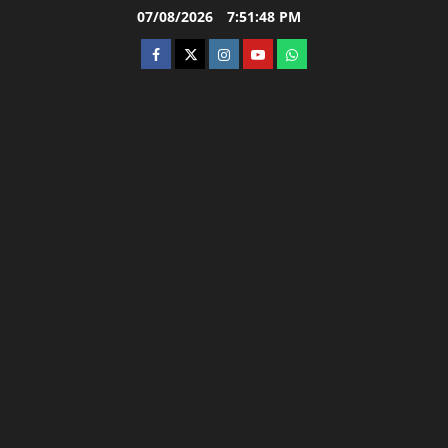
Skip
07/08/2026
7:51:49 PM
to
facebook
twitter
instagram.com
youtube
whatsapp
content