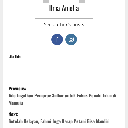
Ilma Amelia
See author's posts
Like this:
P
Previous:
o
Ado Ingatkan Pemprov Sulbar untuk Fokus Benahi Jalan di
Mamuju
s
Next:
t
Setelah Nelayan, Fahmi Juga Harap Petani Bisa Mandiri