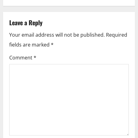
n
a
Leave a Reply
v
Your email address will not be published.
Required
i
fields are marked
*
g
Comment
*
a
t
i
o
n