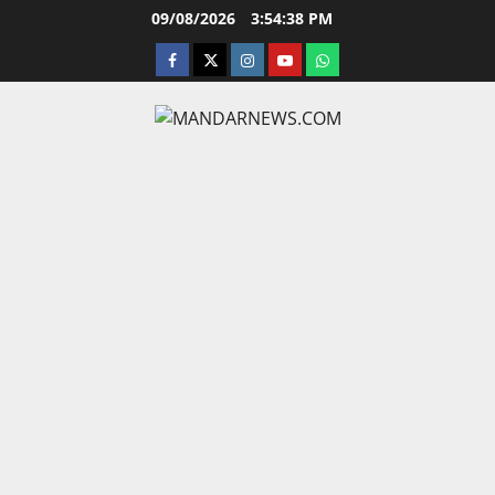
Skip
09/08/2026
3:54:39 PM
to
facebook
twitter
instagram.com
youtube
whatsapp
content