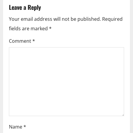
v
Leave a Reply
i
Your email address will not be published.
Required
fields are marked
*
g
Comment
*
a
t
i
o
n
Name
*