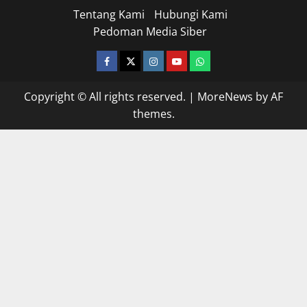
Tentang Kami
Hubungi Kami
Pedoman Media Siber
facebook
twitter
instagram.com
youtube
whatsapp
Copyright © All rights reserved.
|
MoreNews
by AF
themes.