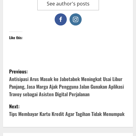
See author's posts
Like this:
P
Previous:
o
Antisipasi Arus Masuk ke Jabotabek Meningkat Usai Libur
Panjang, Jasa Marga Ajak Pengguna Jalan Gunakan Aplikasi
s
Travoy sebagai Asisten Digital Perjalanan
t
Next:
Tips Membayar Kartu Kredit Agar Tagihan Tidak Menumpuk
n
a