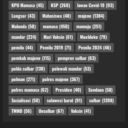
KPU Mamasa
(45)
KSP
(260)
lawan Covid-19
(93)
Longsor
(43)
Mahasiswa
(40)
majene
(1384)
Malunda
(50)
mamasa
(450)
mamuju
(251)
mandar
(224)
Mari Vaksin
(61)
Moeldoko
(79)
pemilu
(44)
Pemilu 2019
(71)
Pemilu 2024
(46)
pemkab majene
(115)
pemprov sulbar
(63)
polda sulbar
(130)
polewali mandar
(53)
polman
(271)
polres majene
(367)
polres mamasa
(62)
Presiden
(40)
Sendana
(58)
Sosialisasi
(50)
sulawesi barat
(91)
sulbar
(1398)
TMMD
(56)
Unsulbar
(67)
Vaksin
(41)