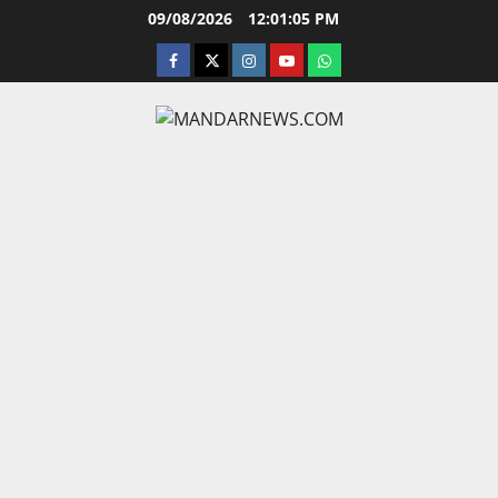
Skip
09/08/2026
12:01:06 PM
to
facebook
twitter
instagram.com
youtube
whatsapp
content