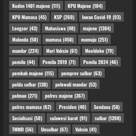
Kodim 1401 majene
(111)
KPU Majene
(104)
KPU Mamasa
(45)
KSP
(260)
lawan Covid-19
(93)
Longsor
(43)
Mahasiswa
(40)
majene
(1384)
Malunda
(50)
mamasa
(450)
mamuju
(251)
mandar
(224)
Mari Vaksin
(61)
Moeldoko
(79)
pemilu
(44)
Pemilu 2019
(71)
Pemilu 2024
(46)
pemkab majene
(115)
pemprov sulbar
(63)
polda sulbar
(130)
polewali mandar
(53)
polman
(271)
polres majene
(367)
polres mamasa
(62)
Presiden
(40)
Sendana
(58)
Sosialisasi
(50)
sulawesi barat
(91)
sulbar
(1398)
TMMD
(56)
Unsulbar
(67)
Vaksin
(41)