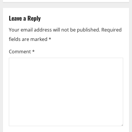
a
v
Leave a Reply
i
Your email address will not be published.
Required
fields are marked
*
g
Comment
*
a
t
i
o
n