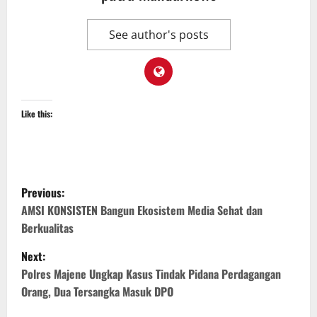
See author's posts
Like this:
P
Previous:
o
AMSI KONSISTEN Bangun Ekosistem Media Sehat dan
Berkualitas
s
Next:
t
Polres Majene Ungkap Kasus Tindak Pidana Perdagangan
Orang, Dua Tersangka Masuk DPO
n