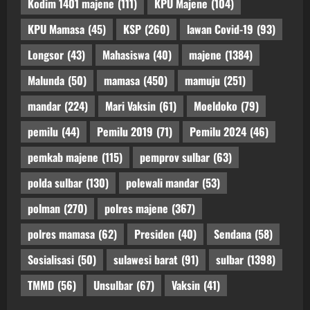
Kodim 1401 majene
(111)
KPU Majene
(104)
KPU Mamasa
(45)
KSP
(260)
lawan Covid-19
(93)
Longsor
(43)
Mahasiswa
(40)
majene
(1384)
Malunda
(50)
mamasa
(450)
mamuju
(251)
mandar
(224)
Mari Vaksin
(61)
Moeldoko
(79)
pemilu
(44)
Pemilu 2019
(71)
Pemilu 2024
(46)
pemkab majene
(115)
pemprov sulbar
(63)
polda sulbar
(130)
polewali mandar
(53)
polman
(270)
polres majene
(367)
polres mamasa
(62)
Presiden
(40)
Sendana
(58)
Sosialisasi
(50)
sulawesi barat
(91)
sulbar
(1398)
TMMD
(56)
Unsulbar
(67)
Vaksin
(41)