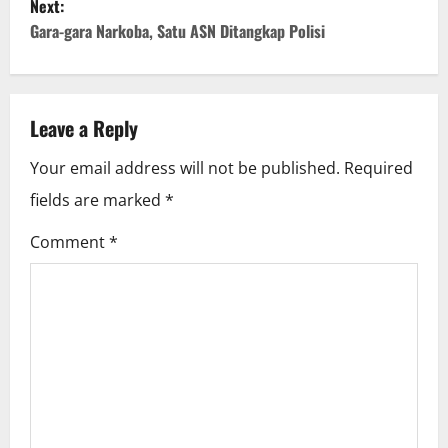
Next:
t
Gara-gara Narkoba, Satu ASN Ditangkap Polisi
n
a
Leave a Reply
v
Your email address will not be published.
Required
i
fields are marked
*
g
Comment
*
a
t
i
o