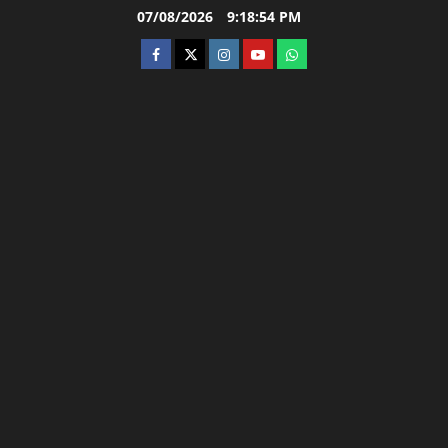
Skip
07/08/2026
9:18:55 PM
to
facebook
twitter
instagram.com
youtube
whatsapp
content