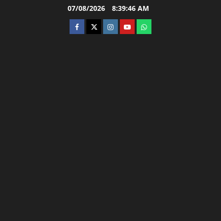
Skip
07/08/2026
8:39:47 AM
to
facebook
twitter
instagram.com
youtube
whatsapp
content