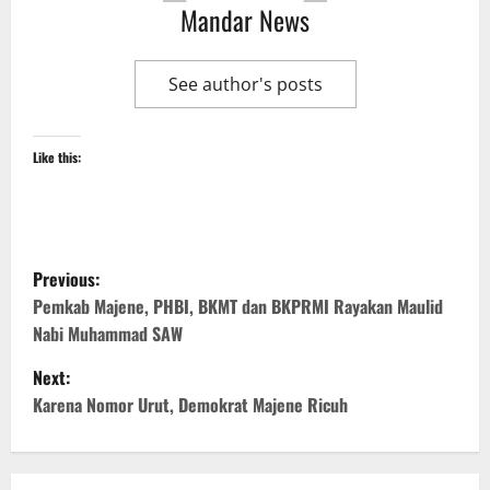
Mandar News
See author's posts
Like this:
P
Previous:
o
Pemkab Majene, PHBI, BKMT dan BKPRMI Rayakan Maulid
Nabi Muhammad SAW
s
Next:
t
Karena Nomor Urut, Demokrat Majene Ricuh
n