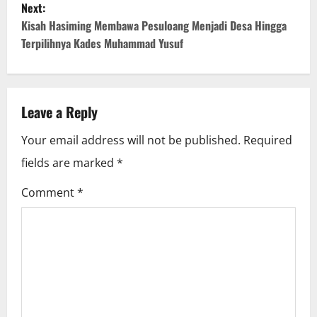
Next:
s
Kisah Hasiming Membawa Pesuloang Menjadi Desa Hingga
t
Terpilihnya Kades Muhammad Yusuf
n
a
Leave a Reply
v
Your email address will not be published.
Required
i
fields are marked
*
g
Comment
*
a
t
i
o