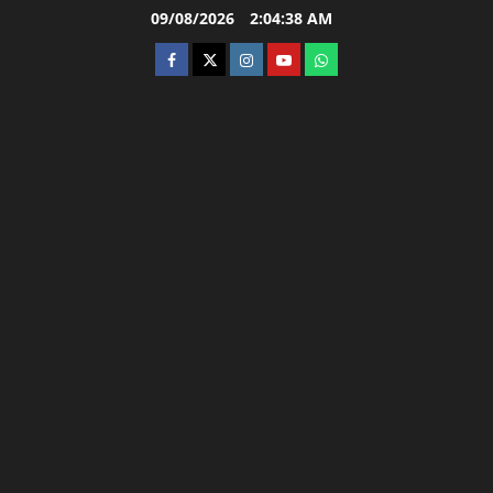
Skip
09/08/2026
2:04:39 AM
to
facebook
twitter
instagram.com
youtube
whatsapp
content