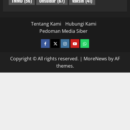
TMMD
(56)
Unsulbar
(67)
Vaksin
(41)
Tentang Kami
Hubungi Kami
Pedoman Media Siber
facebook
twitter
instagram.com
youtube
whatsapp
Copyright © All rights reserved.
|
MoreNews
by AF
themes.