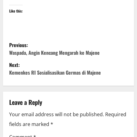
Like this:
P
Previous:
o
Waspada, Angin Kencang Mengarah ke Majene
Next:
s
Kemenkes RI Sosialisasikan Germas di Majene
t
n
Leave a Reply
a
Your email address will not be published.
Required
v
fields are marked
*
i