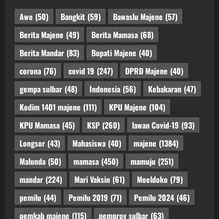
Awo
(50)
Bangkit
(59)
Bawaslu Majene
(57)
Berita Majene
(49)
Berita Mamasa
(68)
Berita Mandar
(83)
Bupati Majene
(40)
corona
(76)
covid 19
(247)
DPRD Majene
(40)
gempa sulbar
(48)
Indonesia
(56)
Kebakaran
(47)
Kodim 1401 majene
(111)
KPU Majene
(104)
KPU Mamasa
(45)
KSP
(260)
lawan Covid-19
(93)
Longsor
(43)
Mahasiswa
(40)
majene
(1384)
Malunda
(50)
mamasa
(450)
mamuju
(251)
mandar
(224)
Mari Vaksin
(61)
Moeldoko
(79)
pemilu
(44)
Pemilu 2019
(71)
Pemilu 2024
(46)
pemkab majene
(115)
pemprov sulbar
(63)