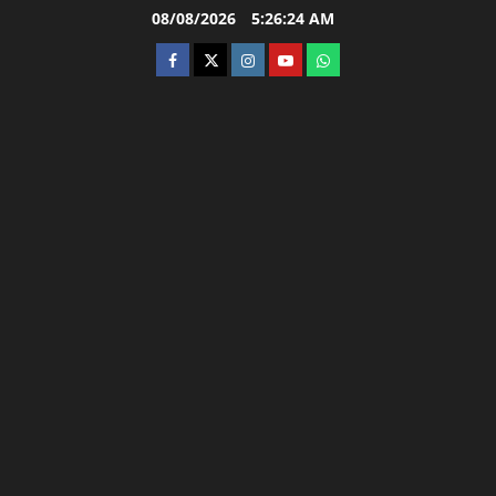
Skip
08/08/2026
5:26:25 AM
to
facebook
twitter
instagram.com
youtube
whatsapp
content