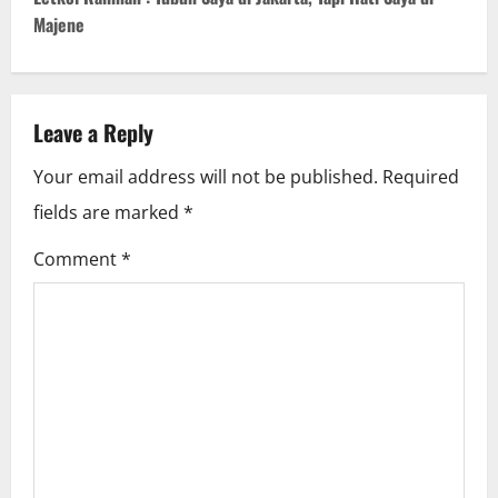
t
Majene
n
a
Leave a Reply
v
Your email address will not be published.
Required
i
fields are marked
*
g
Comment
*
a
t
i
o
n