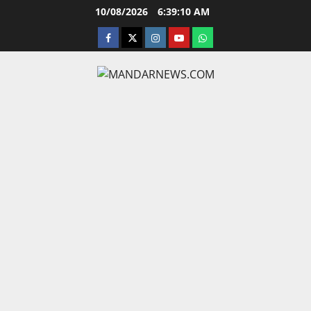
Skip
10/08/2026
6:39:11 AM
to
facebook
twitter
instagram.com
youtube
whatsapp
content