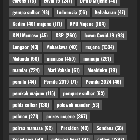
corona
(76)
covid 19
(247)
DPRD Majene
(40)
gempa sulbar
(48)
Indonesia
(56)
Kebakaran
(47)
Kodim 1401 majene
(111)
KPU Majene
(104)
KPU Mamasa
(45)
KSP
(260)
lawan Covid-19
(93)
Longsor
(43)
Mahasiswa
(40)
majene
(1384)
Malunda
(50)
mamasa
(450)
mamuju
(251)
mandar
(224)
Mari Vaksin
(61)
Moeldoko
(79)
pemilu
(44)
Pemilu 2019
(71)
Pemilu 2024
(46)
pemkab majene
(115)
pemprov sulbar
(63)
polda sulbar
(130)
polewali mandar
(53)
polman
(271)
polres majene
(367)
polres mamasa
(62)
Presiden
(40)
Sendana
(58)
Sosialisasi
(50)
sulawesi barat
(91)
sulbar
(1398)