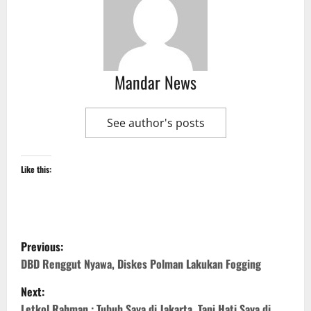
Mandar News
See author's posts
Like this:
P
Previous:
o
DBD Renggut Nyawa, Diskes Polman Lakukan Fogging
Next:
s
Letkol Rahman : Tubuh Saya di Jakarta, Tapi Hati Saya di