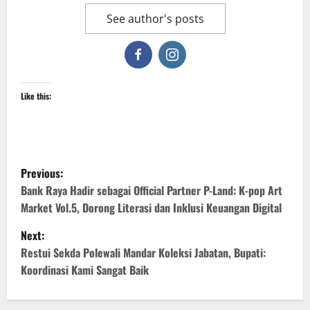
See author's posts
Like this:
P
Previous:
o
Bank Raya Hadir sebagai Official Partner P-Land: K-pop Art
Market Vol.5, Dorong Literasi dan Inklusi Keuangan Digital
s
Next:
t
Restui Sekda Polewali Mandar Koleksi Jabatan, Bupati:
Koordinasi Kami Sangat Baik
n