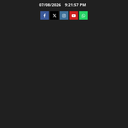
Skip
07/08/2026
9:21:58 PM
to
facebook
twitter
instagram.com
youtube
whatsapp
content