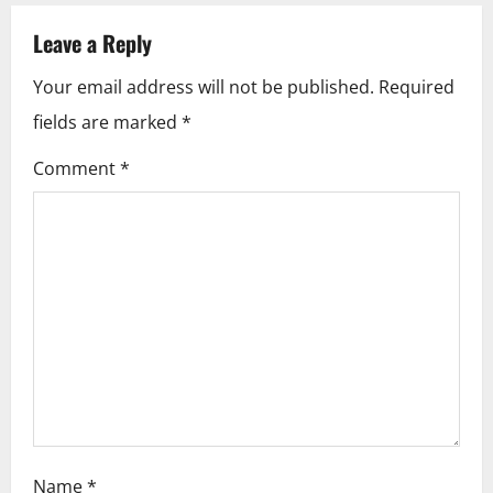
a
v
Leave a Reply
i
Your email address will not be published.
Required
fields are marked
*
g
Comment
*
a
t
i
o
n
Name
*