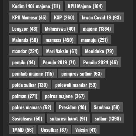
Kodim 1401 majene
(111)
KPU Majene
(104)
KPU Mamasa
(45)
KSP
(260)
lawan Covid-19
(93)
Longsor
(43)
Mahasiswa
(40)
majene
(1384)
Malunda
(50)
mamasa
(450)
mamuju
(251)
mandar
(224)
Mari Vaksin
(61)
Moeldoko
(79)
pemilu
(44)
Pemilu 2019
(71)
Pemilu 2024
(46)
pemkab majene
(115)
pemprov sulbar
(63)
polda sulbar
(130)
polewali mandar
(53)
polman
(271)
polres majene
(367)
polres mamasa
(62)
Presiden
(40)
Sendana
(58)
Sosialisasi
(50)
sulawesi barat
(91)
sulbar
(1398)
TMMD
(56)
Unsulbar
(67)
Vaksin
(41)