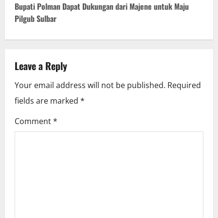
t
Bupati Polman Dapat Dukungan dari Majene untuk Maju
Pilgub Sulbar
n
a
v
Leave a Reply
i
Your email address will not be published.
Required
fields are marked
*
g
Comment
*
a
t
i
o
n