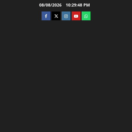
Skip
08/08/2026
10:29:49 PM
to
facebook
twitter
instagram.com
youtube
whatsapp
content