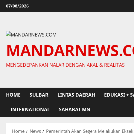
Skip
07/08/2026
to
content
MANDARNEWS.
MENGEDEPANKAN NALAR DENGAN AKAL & REALITAS
HOME
SULBAR
LINTAS DAERAH
EDUKASI + S
INTERNATIONAL
SAHABAT MN
Home
News
Pemerintah Akan Segera Melakukan Eksek