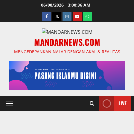
Skip
06/08/2026
3:00:37 AM
to
facebook
twitter
instagram.com
youtube
whatsapp
content
MANDARNEWS.COM
MENGEDEPANKAN NALAR DENGAN AKAL & REALITAS
LIVE
Primary
Menu