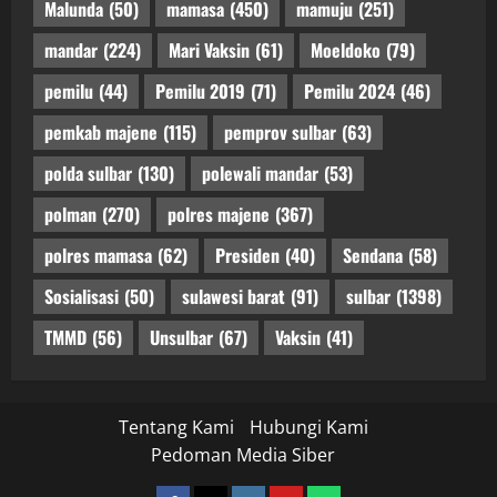
Malunda
(50)
mamasa
(450)
mamuju
(251)
mandar
(224)
Mari Vaksin
(61)
Moeldoko
(79)
pemilu
(44)
Pemilu 2019
(71)
Pemilu 2024
(46)
pemkab majene
(115)
pemprov sulbar
(63)
polda sulbar
(130)
polewali mandar
(53)
polman
(270)
polres majene
(367)
polres mamasa
(62)
Presiden
(40)
Sendana
(58)
Sosialisasi
(50)
sulawesi barat
(91)
sulbar
(1398)
TMMD
(56)
Unsulbar
(67)
Vaksin
(41)
Tentang Kami
Hubungi Kami
Pedoman Media Siber