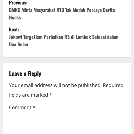
P
Previous:
o
BMKG Minta Masyarakat NTB Tak Mudah Percaya Berita
Hoaks
s
Next:
t
Jokowi Targetkan Perbaikan RS di Lombok Selesai dalam
Dua Bulan
n
a
v
Leave a Reply
i
Your email address will not be published.
Required
fields are marked
*
g
Comment
*
a
t