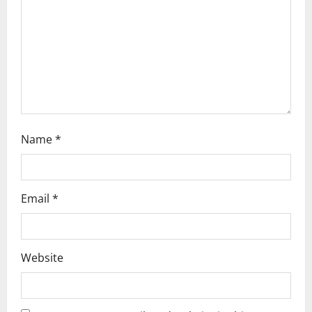
i
o
n
Name
*
Email
*
Website