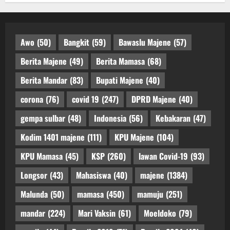
Awo
(50)
Bangkit
(59)
Bawaslu Majene
(57)
Berita Majene
(49)
Berita Mamasa
(68)
Berita Mandar
(83)
Bupati Majene
(40)
corona
(76)
covid 19
(247)
DPRD Majene
(40)
gempa sulbar
(48)
Indonesia
(56)
Kebakaran
(47)
Kodim 1401 majene
(111)
KPU Majene
(104)
KPU Mamasa
(45)
KSP
(260)
lawan Covid-19
(93)
Longsor
(43)
Mahasiswa
(40)
majene
(1384)
Malunda
(50)
mamasa
(450)
mamuju
(251)
mandar
(224)
Mari Vaksin
(61)
Moeldoko
(79)