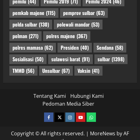
pemilu
(44)
Pemilu 2019
(71)
Pemilu 2024
(46)
pemkab majene
(115)
pemprov sulbar
(63)
polda sulbar
(130)
polewali mandar
(53)
polman
(271)
polres majene
(367)
polres mamasa
(62)
Presiden
(40)
Sendana
(58)
Sosialisasi
(50)
sulawesi barat
(91)
sulbar
(1398)
TMMD
(56)
Unsulbar
(67)
Vaksin
(41)
Tentang Kami
Hubungi Kami
Pedoman Media Siber
facebook
twitter
instagram.com
youtube
whatsapp
Copyright © All rights reserved.
|
MoreNews
by AF