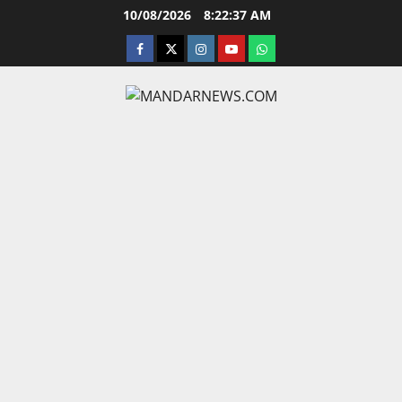
Skip
10/08/2026
8:22:38 AM
to
facebook
twitter
instagram.com
youtube
whatsapp
content