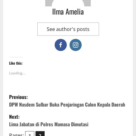
Ilma Amelia
See author's posts
Like this:
Loading...
P
Previous:
o
DPW Nasdem Sulbar Buka Penjaringan Calon Kepala Daerah
Next:
s
Lima Jabatan di Polres Mamasa Dimutasi
t
Pages:
1
2