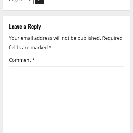
n
a
Leave a Reply
v
Your email address will not be published.
Required
i
fields are marked
*
g
Comment
*
a
t
i
o
n