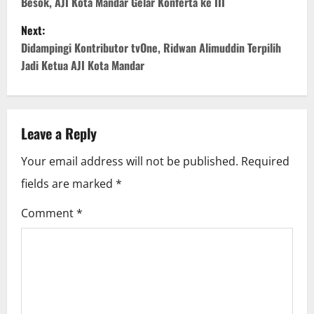
o
Besok, AJI Kota Mandar Gelar Konferta ke III
Next:
s
Didampingi Kontributor tvOne, Ridwan Alimuddin Terpilih
t
Jadi Ketua AJI Kota Mandar
n
a
Leave a Reply
v
Your email address will not be published.
Required
i
fields are marked
*
g
Comment
*
a
t
i