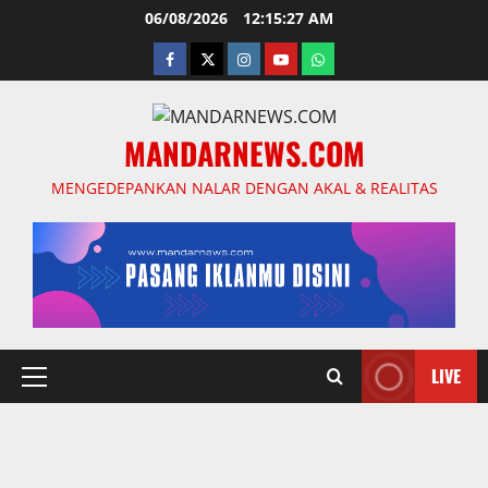
Skip
06/08/2026
12:15:28 AM
to
facebook
twitter
instagram.com
youtube
whatsapp
content
MANDARNEWS.COM
MENGEDEPANKAN NALAR DENGAN AKAL & REALITAS
LIVE
Primary
Menu