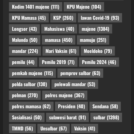
Kodim 1401 majene
(111)
KPU Majene
(104)
KPU Mamasa
(45)
KSP
(260)
lawan Covid-19
(93)
Longsor
(43)
Mahasiswa
(40)
majene
(1384)
Malunda
(50)
mamasa
(450)
mamuju
(251)
mandar
(224)
Mari Vaksin
(61)
Moeldoko
(79)
pemilu
(44)
Pemilu 2019
(71)
Pemilu 2024
(46)
pemkab majene
(115)
pemprov sulbar
(63)
polda sulbar
(130)
polewali mandar
(53)
polman
(270)
polres majene
(367)
polres mamasa
(62)
Presiden
(40)
Sendana
(58)
Sosialisasi
(50)
sulawesi barat
(91)
sulbar
(1398)
TMMD
(56)
Unsulbar
(67)
Vaksin
(41)