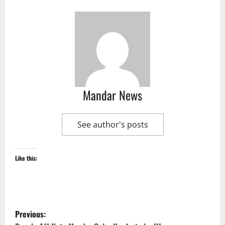
Mandar News
See author's posts
Like this:
P
Previous: