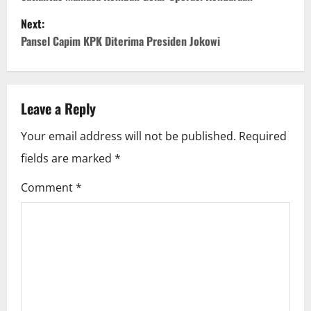
o
Next:
s
Pansel Capim KPK Diterima Presiden Jokowi
t
n
Leave a Reply
a
Your email address will not be published.
Required
v
fields are marked
*
i
Comment
*
g
a
t
i