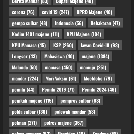
Berita Mandar
(83)
Bupati Majene
(40)
corona
(76)
covid 19
(247)
DPRD Majene
(40)
gempa sulbar
(48)
Indonesia
(56)
Kebakaran
(47)
Kodim 1401 majene
(111)
KPU Majene
(104)
KPU Mamasa
(45)
KSP
(260)
lawan Covid-19
(93)
Longsor
(43)
Mahasiswa
(40)
majene
(1384)
Malunda
(50)
mamasa
(450)
mamuju
(251)
mandar
(224)
Mari Vaksin
(61)
Moeldoko
(79)
pemilu
(44)
Pemilu 2019
(71)
Pemilu 2024
(46)
pemkab majene
(115)
pemprov sulbar
(63)
polda sulbar
(130)
polewali mandar
(53)
polman
(271)
polres majene
(367)
polres mamasa
(62)
Presiden
(40)
Sendana
(58)