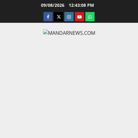
Skip
09/08/2026
12:43:09 PM
to
facebook
twitter
instagram.com
youtube
whatsapp
content