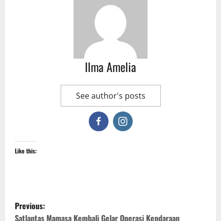
Ilma Amelia
See author's posts
Like this:
P
Previous:
Satlantas Mamasa Kembali Gelar Operasi Kendaraan