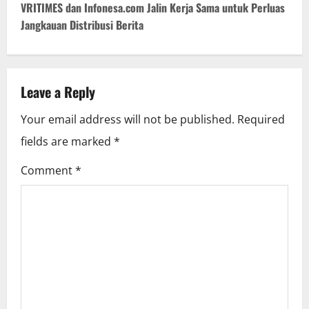
VRITIMES dan Infonesa.com Jalin Kerja Sama untuk Perluas
n
Jangkauan Distribusi Berita
a
v
Leave a Reply
i
Your email address will not be published.
Required
g
fields are marked
*
a
Comment
*
t
i
o
n