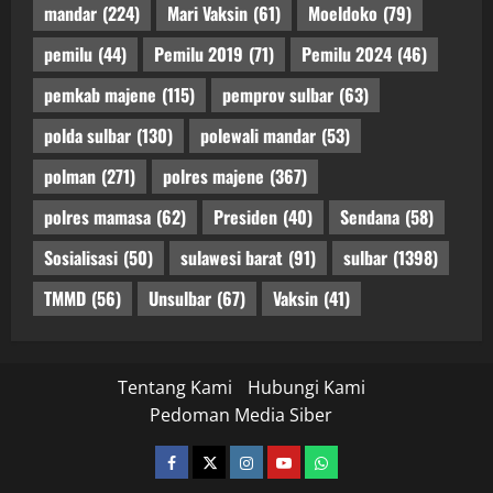
mandar
(224)
Mari Vaksin
(61)
Moeldoko
(79)
pemilu
(44)
Pemilu 2019
(71)
Pemilu 2024
(46)
pemkab majene
(115)
pemprov sulbar
(63)
polda sulbar
(130)
polewali mandar
(53)
polman
(271)
polres majene
(367)
polres mamasa
(62)
Presiden
(40)
Sendana
(58)
Sosialisasi
(50)
sulawesi barat
(91)
sulbar
(1398)
TMMD
(56)
Unsulbar
(67)
Vaksin
(41)
Tentang Kami
Hubungi Kami
Pedoman Media Siber
facebook
twitter
instagram.com
youtube
whatsapp