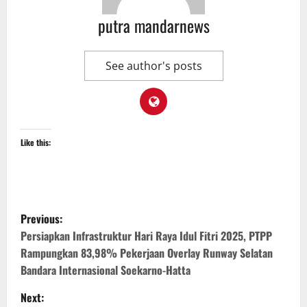
putra mandarnews
See author's posts
Like this:
P
Previous:
o
Persiapkan Infrastruktur Hari Raya Idul Fitri 2025, PTPP
Rampungkan 83,98% Pekerjaan Overlay Runway Selatan
s
Bandara Internasional Soekarno-Hatta
t
Next: