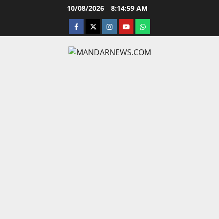
Skip
10/08/2026
8:15:00 AM
to
facebook
twitter
instagram.com
youtube
whatsapp
content